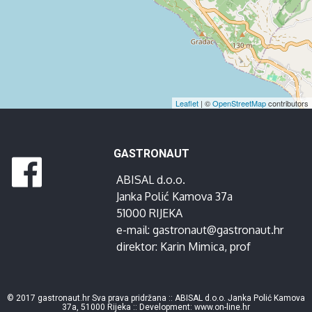
Leaflet
| ©
OpenStreetMap
contributors
GASTRONAUT
ABISAL d.o.o.
Janka Polić Kamova 37a
51000 RIJEKA
e-mail:
gastronaut@gastronaut.hr
direktor:
Karin Mimica
, prof
© 2017 gastronaut.hr Sva prava pridržana :: ABISAL d.o.o. Janka Polić Kamova
37a, 51000 Rijeka :: Development:
www.on-line.hr