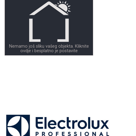
Nemamo još sliku vašeg objekta. Kliknite
ovdje i besplatno je postavite