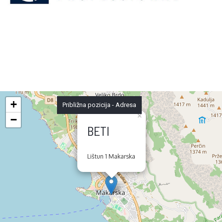
+
Približna pozicija - Adresa
×
−
BETI
Lištun 1 Makarska