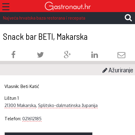
☰
Najveća hrvatska baza restorana i recepata
Snack bar BETI, Makarska
Ažuriranje
Vlasnik:
Beti Katić
Lištun 1
21300 Makarska
,
Splitsko-dalmatinska županija
Telefon:
021612185