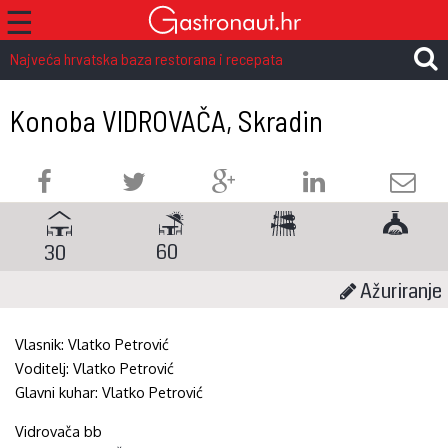
☰
Najveća hrvatska baza restorana i recepata
Konoba VIDROVAČA, Skradin
60
30
Ažuriranje
Vlasnik:
Vlatko Petrović
Voditelj:
Vlatko Petrović
Glavni kuhar:
Vlatko Petrović
Vidrovača bb