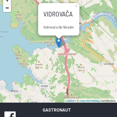
×
−
VIDROVAČA
Vidrovača bb Skradin
Leaflet
| ©
OpenStreetMap
contributors
GASTRONAUT