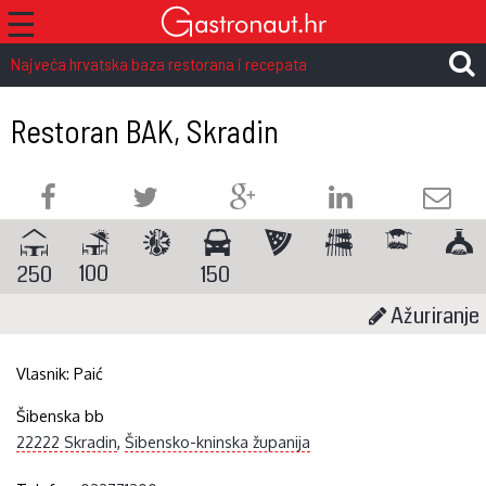
☰
Najveća hrvatska baza restorana i recepata
Restoran BAK, Skradin
100
250
150
Ažuriranje
Vlasnik:
Paić
Šibenska bb
22222 Skradin
,
Šibensko-kninska županija