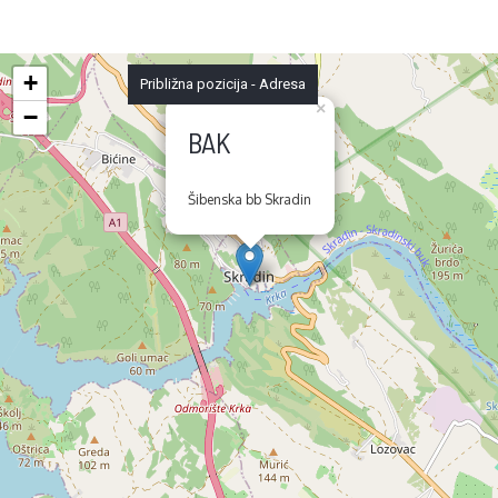
+
Približna pozicija - Adresa
×
−
BAK
Šibenska bb Skradin