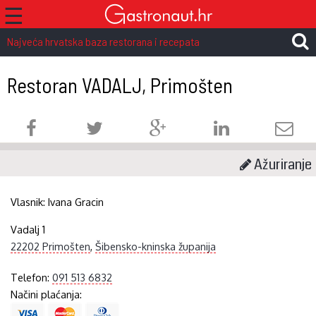
☰
Najveća hrvatska baza restorana i recepata
Restoran VADALJ, Primošten
Ažuriranje
Vlasnik:
Ivana Gracin
Vadalj 1
22202 Primošten
,
Šibensko-kninska županija
Telefon:
091 513 6832
Načini plaćanja: