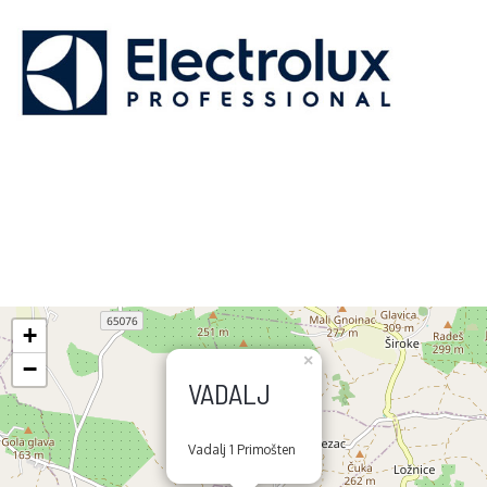
+
×
−
VADALJ
Vadalj 1 Primošten