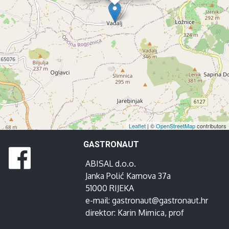
Leaflet
| ©
OpenStreetMap
contributors
GASTRONAUT
ABISAL d.o.o.
Janka Polić Kamova 37a
51000 RIJEKA
e-mail:
gastronaut@gastronaut.hr
direktor:
Karin Mimica
, prof