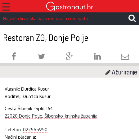
☰
Najveća hrvatska baza restorana i recepata
Restoran ZG, Donje Polje
Ažuriranje
Vlasnik:
Đurđica Kusur
Voditelj:
Đurđica Kusur
Cesta Šibenik -Split 164
22020 Donje Polje
,
Šibensko-kninska županija
Telefon:
022565950
Načini plaćanja: