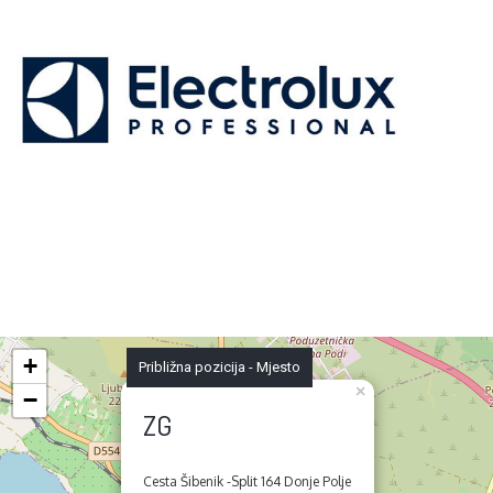
+
Približna pozicija - Mjesto
×
−
ZG
Cesta Šibenik -Split 164 Donje Polje