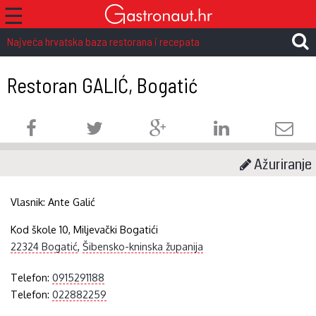
☰
Najveća hrvatska baza restorana i recepata
Restoran GALIĆ, Bogatić
Ažuriranje
Vlasnik:
Ante Galić
Kod škole 10, Miljevački Bogatići
22324 Bogatić
,
Šibensko-kninska županija
Telefon:
0915291188
Telefon:
022882259