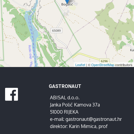
Leaflet
| ©
OpenStreetMap
contributors
GASTRONAUT
ABISAL d.o.o.
Janka Polić Kamova 37a
51000 RIJEKA
e-mail:
gastronaut@gastronaut.hr
direktor:
Karin Mimica
, prof