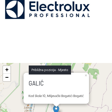
+
Približna pozicija - Mjesto
×
−
GALIĆ
Kod škole 10, Miljevački Bogatići Bogatić