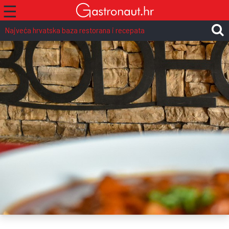
☰
Najveća hrvatska baza restorana i recepata