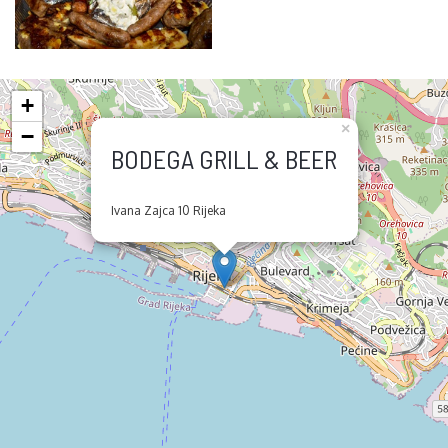
+
×
−
BODEGA GRILL & BEER
Ivana Zajca 10 Rijeka