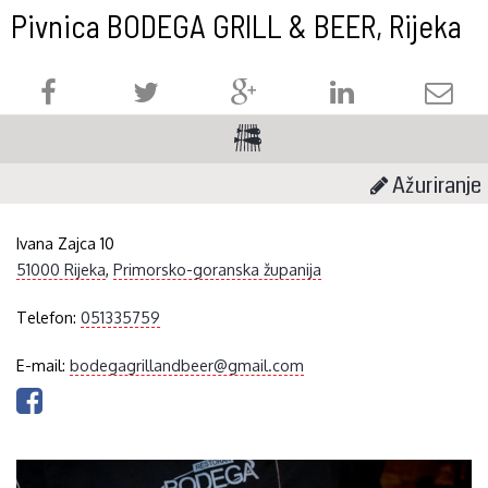
Pivnica BODEGA GRILL & BEER, Rijeka
Ažuriranje
Ivana Zajca 10
51000 Rijeka
,
Primorsko-goranska županija
Telefon:
051335759
E-mail:
bodegagrillandbeer@gmail.com