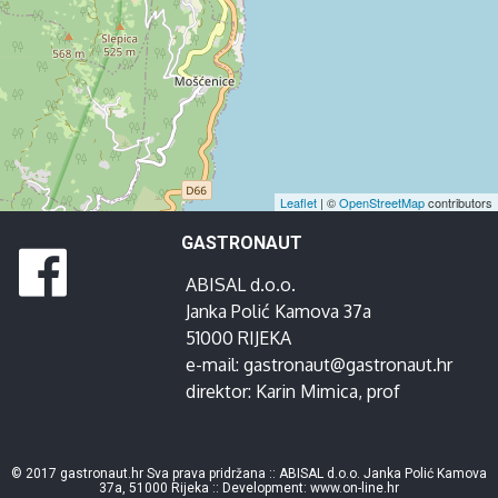
Leaflet
| ©
OpenStreetMap
contributors
GASTRONAUT
ABISAL d.o.o.
Janka Polić Kamova 37a
51000 RIJEKA
e-mail:
gastronaut@gastronaut.hr
direktor:
Karin Mimica
, prof
© 2017 gastronaut.hr Sva prava pridržana :: ABISAL d.o.o. Janka Polić Kamova
37a, 51000 Rijeka :: Development:
www.on-line.hr