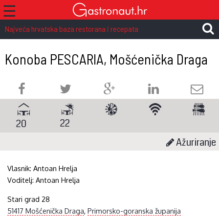
☰
Najveća hrvatska baza restorana i recepata
Konoba PESCARIA, Mošćenička Draga
22
20
Ažuriranje
Vlasnik:
Antoan Hrelja
Voditelj:
Antoan Hrelja
Stari grad 28
51417 Mošćenička Draga
,
Primorsko-goranska županija