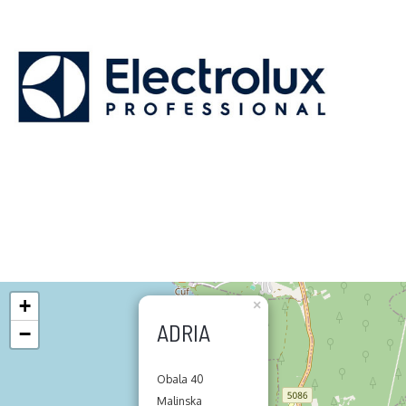
+
×
ADRIA
−
Obala 40
Malinska