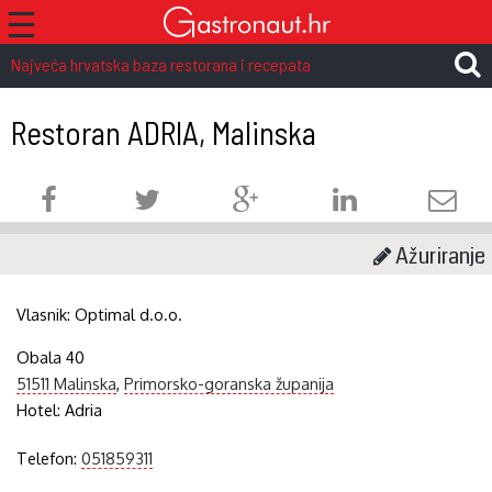
☰
Najveća hrvatska baza restorana i recepata
Restoran ADRIA, Malinska
Ažuriranje
Vlasnik:
Optimal d.o.o.
Obala 40
51511 Malinska
,
Primorsko-goranska županija
Hotel:
Adria
Telefon:
051859311