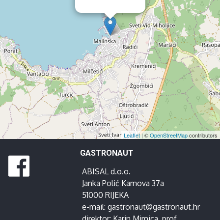
Leaflet
| ©
OpenStreetMap
contributors
GASTRONAUT
ABISAL d.o.o.
Janka Polić Kamova 37a
51000 RIJEKA
e-mail:
gastronaut@gastronaut.hr
direktor:
Karin Mimica
, prof