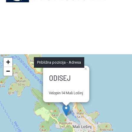
+
Približna pozicija - Adresa
×
−
ODISEJ
Velopin 14 Mali Lošinj