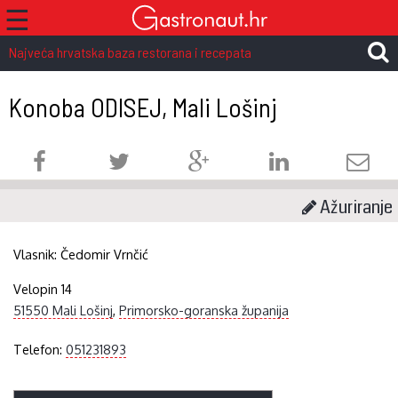
☰
Najveća hrvatska baza restorana i recepata
Konoba ODISEJ, Mali Lošinj
Ažuriranje
Vlasnik:
Čedomir Vrnčić
Velopin 14
51550 Mali Lošinj
,
Primorsko-goranska županija
Telefon:
051231893