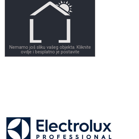
Nemamo još sliku vašeg objekta. Kliknite
ovdje i besplatno je postavite