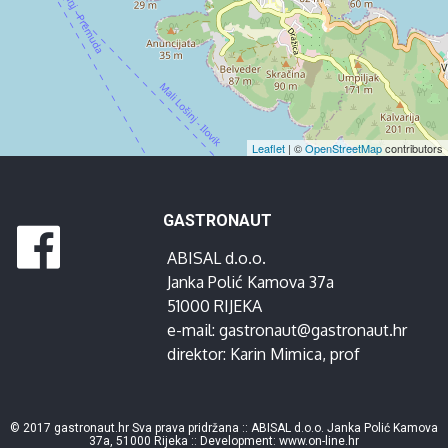
Leaflet
| ©
OpenStreetMap
contributors
GASTRONAUT
ABISAL d.o.o.
Janka Polić Kamova 37a
51000 RIJEKA
e-mail:
gastronaut@gastronaut.hr
direktor:
Karin Mimica
, prof
© 2017 gastronaut.hr Sva prava pridržana :: ABISAL d.o.o. Janka Polić Kamova
37a, 51000 Rijeka :: Development:
www.on-line.hr