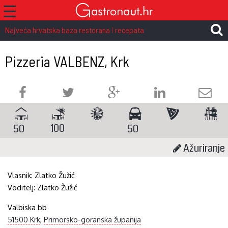
☰
Najveća hrvatska baza restorana i recepata
Pizzeria VALBENZ, Krk
100
50
50
Ažuriranje
Vlasnik:
Zlatko Žužić
Voditelj:
Zlatko Žužić
Valbiska bb
51500 Krk
,
Primorsko-goranska županija