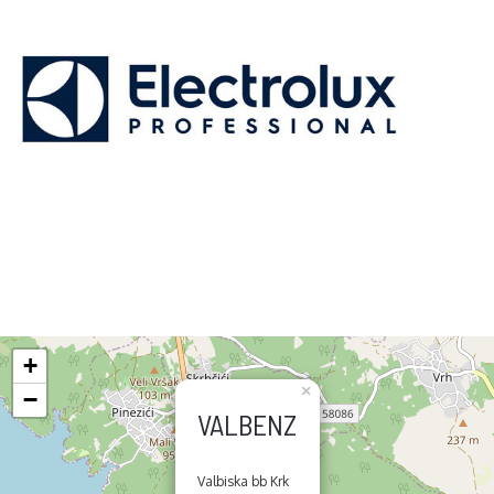
+
×
−
VALBENZ
Valbiska bb Krk