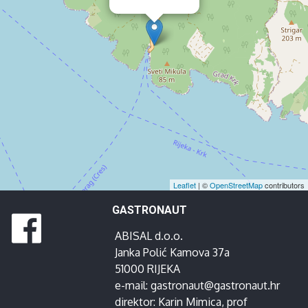
Leaflet
| ©
OpenStreetMap
contributors
GASTRONAUT
ABISAL d.o.o.
Janka Polić Kamova 37a
51000 RIJEKA
e-mail:
gastronaut@gastronaut.hr
direktor:
Karin Mimica
, prof