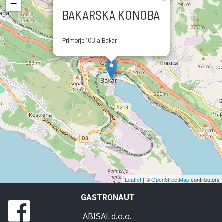
−
BAKARSKA KONOBA
Primorje 103 a Bakar
Leaflet
| ©
OpenStreetMap
contributors
GASTRONAUT
ABISAL d.o.o.