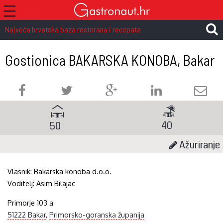
☰
Najveća hrvatska baza restorana i recepata
Gostionica BAKARSKA KONOBA, Bakar
40
50
Ažuriranje
Vlasnik:
Bakarska konoba d.o.o.
Voditelj:
Asim Bilajac
Primorje 103 a
51222 Bakar
,
Primorsko-goranska županija