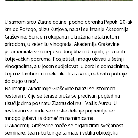
U samom srcu Zlatne doline, podno obronka Papuk, 20-ak
km od Požege, blizu Kutjeva, nalazi se imanje Akademija
Graševine. Suncem okupana i okružena netaknutom
prirodom, u zelenilu vinograda, Akademija Graševine
pozicionirala se u neposrednoj blizini brojnih, poznatih
kutjevačkih podruma. Posjetitelji mogu uživati u šetnji
vinogradima, a u jesen sudjelovati u berbi s domaćinima,
koja uz tamburicu i nekoliko litara vina, redovito potraje
do dugo u noć.
Na imanju Akademije Graševine nalazi se istoimeni
restoran s čije se terase pruža se predivan pogled na
tisućljećima poznatu Zlatnu dolinu - Vallis Aureu. U
restoranu se nude sezonske delicije pripremljene s
mnogo ljubavi i s domaćim namirnicama.
U Akademiji Graševine može se organizirati svečanosti,
seminare, team-buildinge ta male i velika obiteljska