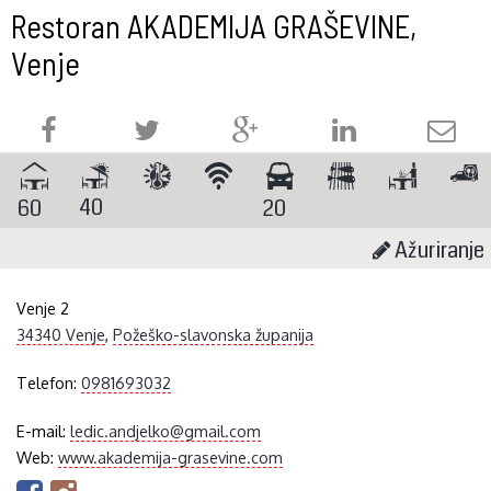
Restoran AKADEMIJA GRAŠEVINE,
Venje
40
60
20
Ažuriranje
Venje 2
34340 Venje
,
Požeško-slavonska županija
Telefon:
0981693032
E-mail:
ledic.andjelko@gmail.com
Web:
www.akademija-grasevine.com