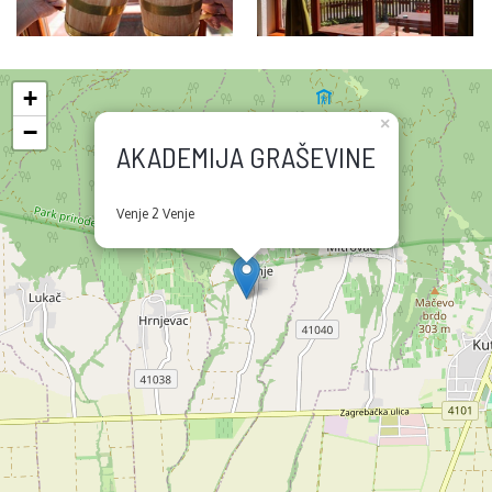
+
×
−
AKADEMIJA GRAŠEVINE
Venje 2 Venje