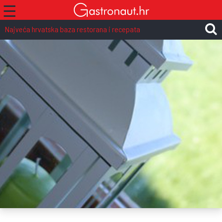
☰
Najveća hrvatska baza restorana i recepata