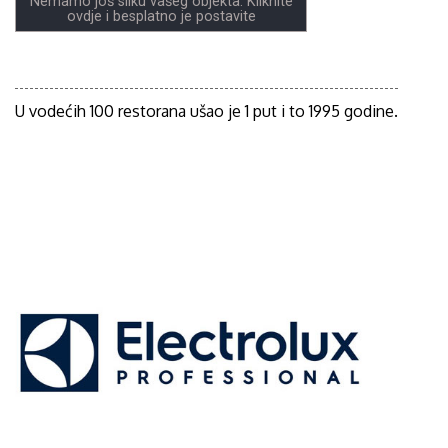
Nemamo još sliku vašeg objekta. Kliknite
ovdje i besplatno je postavite
U vodećih 100 restorana ušao je 1 put i to 1995 godine.