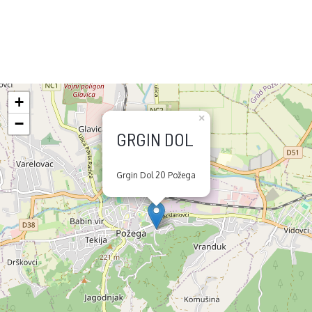
+
×
−
GRGIN DOL
Grgin Dol 20 Požega