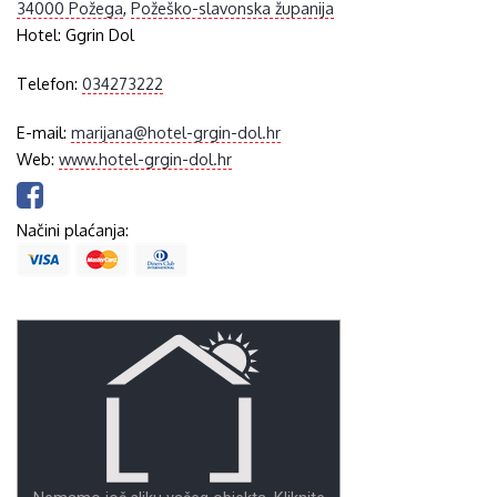
34000 Požega
,
Požeško-slavonska županija
Hotel:
Ggrin Dol
Telefon:
034273222
E-mail:
marijana@hotel-grgin-dol.hr
Web:
www.hotel-grgin-dol.hr
Načini plaćanja: