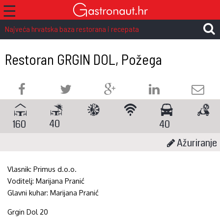
☰
Najveća hrvatska baza restorana i recepata
Restoran GRGIN DOL, Požega
40
160
40
Ažuriranje
Vlasnik:
Primus d.o.o.
Voditelj:
Marijana Pranić
Glavni kuhar:
Marijana Pranić
Grgin Dol 20