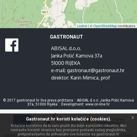
Leaflet
| ©
OpenStreetMap
contributors
GASTRONAUT
ABISAL d.o.o.
Janka Polić Kamova 37a
51000 RIJEKA
e-mail:
gastronaut@gastronaut.hr
direktor:
Karin Mimica
, prof
© 2017 gastronaut.hr Sva prava pridržana :: ABISAL d.o.o. Janka Polić Kamova
37a, 51000 Rijeka :: Development:
www.on-line.hr
x
Gastronaut.hr koristi kolačiće (cookies).
Kolačiće koristimo da bi vam pružili što bolje korisničko iskustvo. Ako
nastavite koristiti stranicu bez promjene postavki vašeg preglednika,
pretpostavljamo da prihvaćate sve kolačiće sa gastronaut.hr
Izradu web stranice sufinancirala je Europska unija iz Europskog