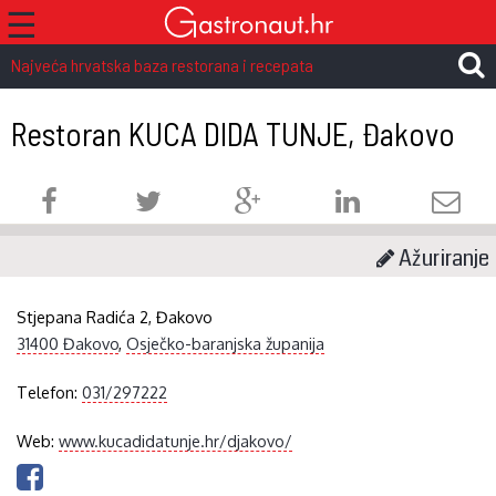
☰
Najveća hrvatska baza restorana i recepata
Restoran KUCA DIDA TUNJE, Đakovo
Ažuriranje
Stjepana Radića 2, Đakovo
31400 Đakovo
,
Osječko-baranjska županija
Telefon:
031/297222
Web:
www.kucadidatunje.hr/djakovo/