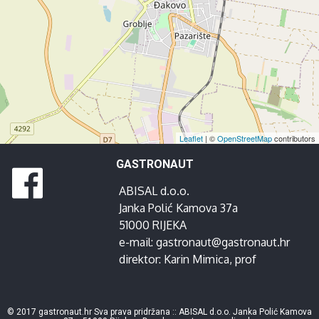
Leaflet
| ©
OpenStreetMap
contributors
GASTRONAUT
ABISAL d.o.o.
Janka Polić Kamova 37a
51000 RIJEKA
e-mail:
gastronaut@gastronaut.hr
direktor:
Karin Mimica
, prof
© 2017 gastronaut.hr Sva prava pridržana :: ABISAL d.o.o. Janka Polić Kamova