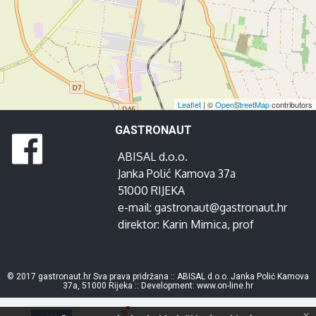
Leaflet
| ©
OpenStreetMap
contributors
GASTRONAUT
ABISAL d.o.o.
Janka Polić Kamova 37a
51000 RIJEKA
e-mail:
gastronaut@gastronaut.hr
direktor:
Karin Mimica
, prof
© 2017 gastronaut.hr Sva prava pridržana :: ABISAL d.o.o. Janka Polić Kamova
37a, 51000 Rijeka :: Development:
www.on-line.hr
x