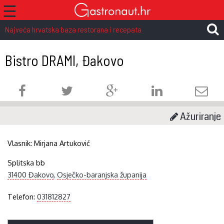
☰
Najveća hrvatska baza restorana i recepata
Bistro DRAMI, Đakovo
Ažuriranje
Vlasnik:
Mirjana Artuković
Splitska bb
31400 Đakovo
,
Osječko-baranjska županija
Telefon:
031812827