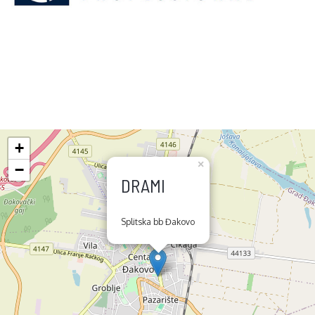
+
×
−
DRAMI
Splitska bb Đakovo