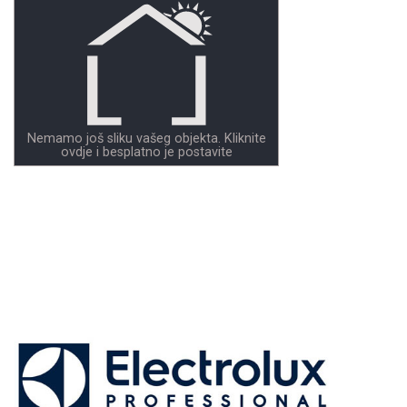
Nemamo još sliku vašeg objekta. Kliknite
ovdje i besplatno je postavite