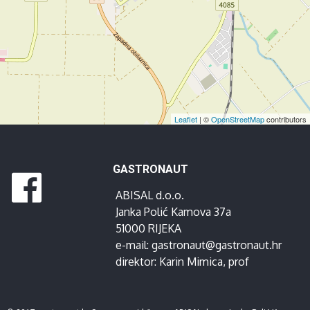
Leaflet
| ©
OpenStreetMap
contributors
GASTRONAUT
ABISAL d.o.o.
Janka Polić Kamova 37a
51000 RIJEKA
e-mail:
gastronaut@gastronaut.hr
direktor:
Karin Mimica
, prof