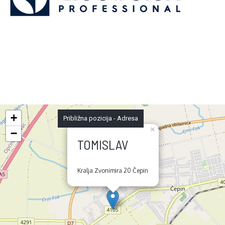
+
Približna pozicija - Adresa
×
−
TOMISLAV
Kralja Zvonimira 20 Čepin