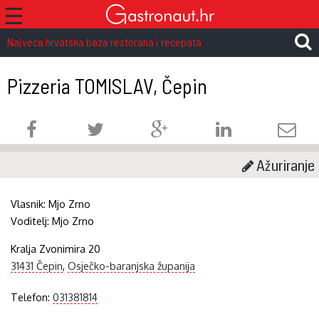
☰
Najveća hrvatska baza restorana i recepata
Pizzeria TOMISLAV, Čepin
Ažuriranje
Vlasnik:
Mjo Zrno
Voditelj:
Mjo Zrno
Kralja Zvonimira 20
31431 Čepin
,
Osječko-baranjska županija
Telefon:
031381814