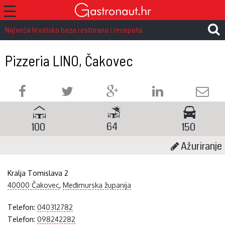
☰
Najveća hrvatska baza restorana i recepata
Pizzeria LINO, Čakovec
64
100
150
Ažuriranje
Kralja Tomislava 2
40000 Čakovec
,
Međimurska županija
Telefon:
040312782
Telefon:
098242282