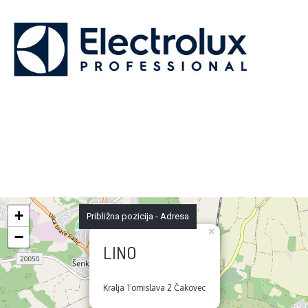
+
Približna pozicija - Adresa
×
−
LINO
Kralja Tomislava 2 Čakovec