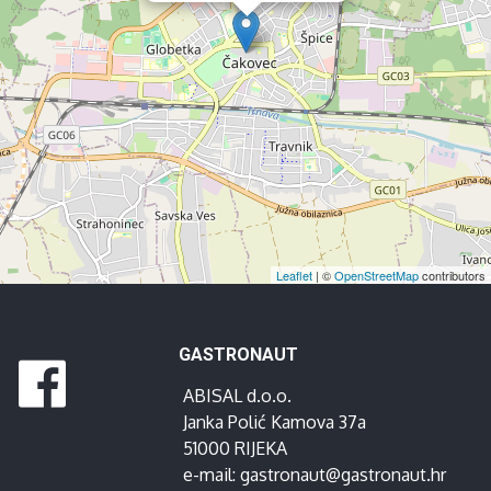
Leaflet
| ©
OpenStreetMap
contributors
GASTRONAUT
ABISAL d.o.o.
Janka Polić Kamova 37a
51000 RIJEKA
e-mail:
gastronaut@gastronaut.hr