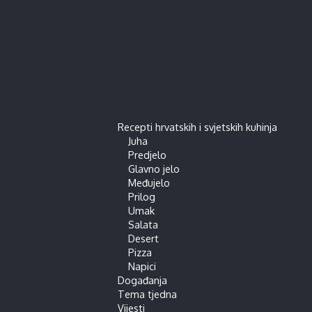
Recepti hrvatskih i svjetskih kuhinja
Juha
Predjelo
Glavno jelo
Međujelo
Prilog
Umak
Salata
Desert
Pizza
Napici
Događanja
Tema tjedna
Vijesti