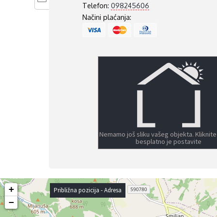
Telefon:
098245606
Načini plaćanja:
Nemamo još sliku vašeg objekta. Kliknite
besplatno je postavite
+
Približna pozicija - Adresa
−