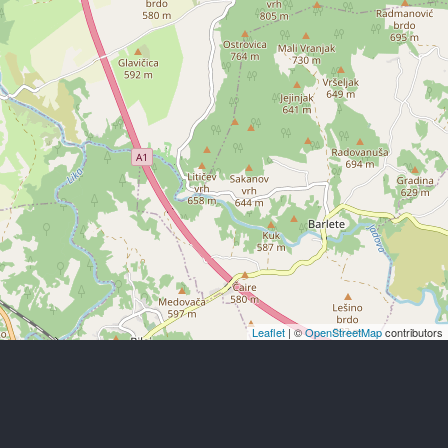
Leaflet
| ©
OpenStreetMap
contributors