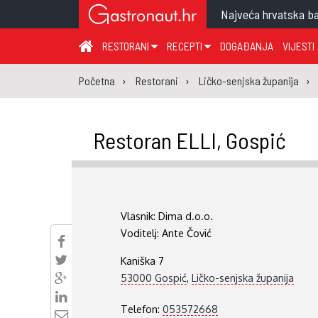
Najveća hrvatska ba
RESTORANI
RECEPTI
DOGAĐANJA
VIJESTI
ZAGREB I ZAGREBAČKA ŽUPANIJA
JUHA
PR
Početna
Restorani
Ličko-senjska županija
MEĐIMURSKA ŽUPANIJA
GLAVNO JELO
ME
KARLOVAČKA ŽUPANIJA
PRILOG
UM
Restoran ELLI, Gospić
KOPRIVNIČKO-KRIŽEVAČKA ŽUPANIJA
SALATA
DE
PRIMORSKO-GORANSKA ŽUPANIJA
PIZZA
NA
VIROVITIČKO-PODRAVSKA ŽUPANIJA
Vlasnik:
Dima d.o.o.
BRODSKO-POSAVSKA ŽUPANIJA
Voditelj:
Ante Čović
OSJEČKO-BARANJSKA ŽUPANIJA
Kaniška 7
VUKOVARSKO-SRIJEMSKA ŽUPANIJA
53000 Gospić
,
Ličko-senjska županija
ISTARSKA ŽUPANIJA
Telefon:
053572668