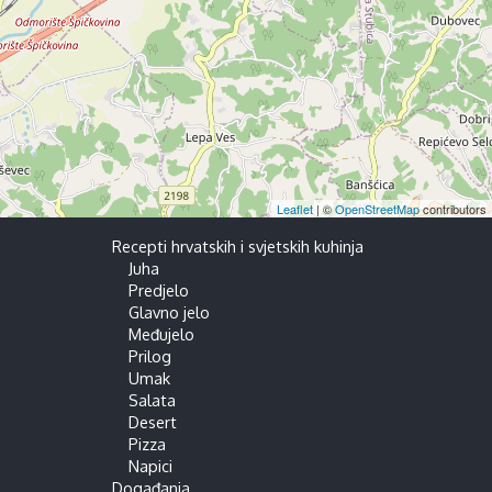
Leaflet
| ©
OpenStreetMap
contributors
Recepti hrvatskih i svjetskih kuhinja
Juha
Predjelo
Glavno jelo
Međujelo
Prilog
Umak
Salata
Desert
Pizza
Napici
Događanja