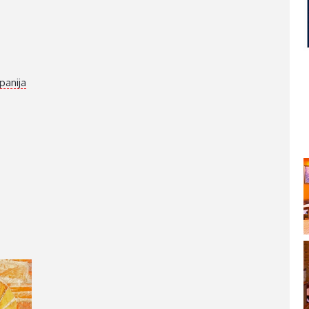
SPLITSKO-DALMATINSKA ŽUPANIJA
DUBROVAČKO-NERETVANSKA ŽUPANIJA
panija