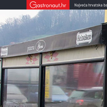
Najveća hrvatska ba