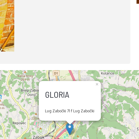
×
GLORIA
Lug Zabočki 71 f Lug Zabočki