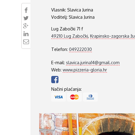
VUKOVARSKO-SRIJEMSKA ŽUPANIJA
Vlasnik:
Slavica Jurina
Voditelj:
Slavica Jurina
ISTARSKA ŽUPANIJA
Lug Zabočki 71 f
49210 Lug Zabočki
,
Krapinsko-zagorska žu
Telefon:
049222030
E-mail:
slavica.jurina14@gmail.com
Web:
www.pizzeria-gloria.hr
Načini plaćanja: