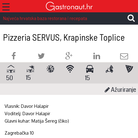
☰
Najveća hrvatska baza restorana i recepata
Pizzeria SERVUS, Krapinske Toplice
15
50
15
Ažuriranje
Vlasnik:
Davor Halapir
Voditelj:
Davor Halapir
Glavni kuhar:
Matija Šereg (čiko)
Zagrebačka 10