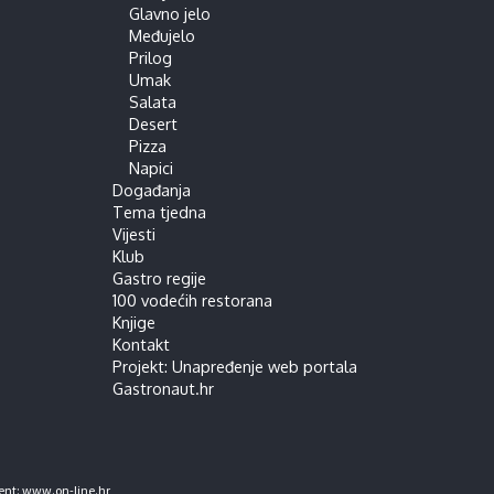
Glavno jelo
Međujelo
Prilog
Umak
Salata
Desert
Pizza
Napici
Događanja
Tema tjedna
Vijesti
Klub
Gastro regije
100 vodećih restorana
Knjige
Kontakt
Projekt: Unapređenje web portala
Gastronaut.hr
ent:
www.on-line.hr