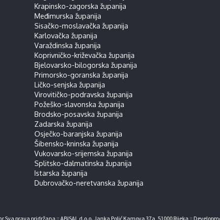
Krapinsko-zagorska županija
Međimurska županija
Sisačko-moslavačka županija
Karlovačka županija
Varaždinska županija
Koprivničko-križevačka županija
Bjelovarsko-bilogorska županija
Primorsko-goranska županija
Ličko-senjska županija
Virovitičko-podravska županija
Požeško-slavonska županija
Brodsko-posavska županija
Zadarska županija
Osječko-baranjska županija
Šibensko-kninska županija
Vukovarsko-srijemska županija
Splitsko-dalmatinska županija
Istarska županija
Dubrovačko-neretvanska županija
r Sva prava pridržana :: ABISAL d.o.o. Janka Polić Kamova 37a, 51000 Rijeka :: Developm