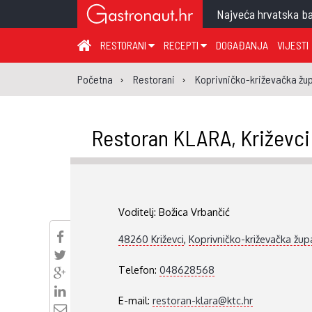
Najveća hrvatska ba
RESTORANI
RECEPTI
DOGAĐANJA
VIJESTI
ZAGREB I ZAGREBAČKA ŽUPANIJA
JUHA
PR
Početna
Restorani
Koprivničko-križevačka žup
MEĐIMURSKA ŽUPANIJA
GLAVNO JELO
ME
KARLOVAČKA ŽUPANIJA
PRILOG
UM
Restoran KLARA, Križevci
KOPRIVNIČKO-KRIŽEVAČKA ŽUPANIJA
SALATA
DE
PRIMORSKO-GORANSKA ŽUPANIJA
PIZZA
NA
VIROVITIČKO-PODRAVSKA ŽUPANIJA
Voditelj:
Božica Vrbančić
BRODSKO-POSAVSKA ŽUPANIJA
48260 Križevci
,
Koprivničko-križevačka žup
OSJEČKO-BARANJSKA ŽUPANIJA
VUKOVARSKO-SRIJEMSKA ŽUPANIJA
Telefon:
048628568
ISTARSKA ŽUPANIJA
E-mail:
restoran-klara@ktc.hr