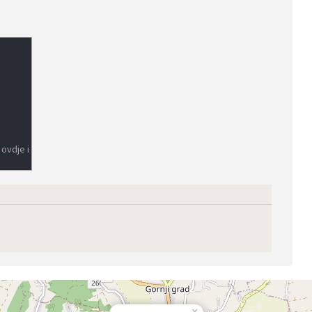
 ovdje i
×