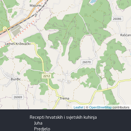
Leaflet
| ©
OpenStreetMap
contributors
Recepti hrvatskih i svjetskih kuhinja
Juha
Predjelo