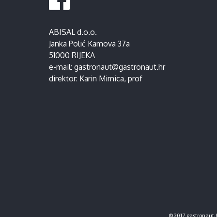
ABISAL d.o.o.
Janka Polić Kamova 37a
51000 RIJEKA
e-mail:
gastronaut@gastronaut.hr
direktor:
Karin Mimica
, prof
© 2017 gastronaut.h