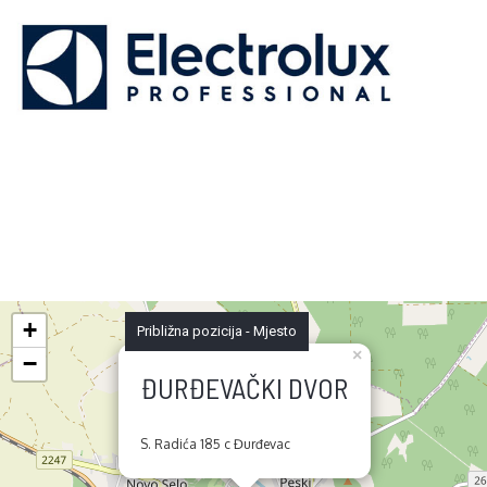
+
Približna pozicija - Mjesto
×
−
ĐURĐEVAČKI DVOR
S. Radića 185 c Đurđevac