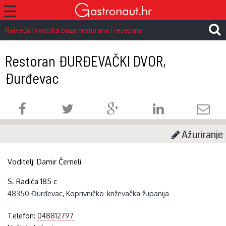
☰
Najveća hrvatska baza restorana i recepata
Restoran ĐURĐEVAČKI DVOR,
Đurđevac
Ažuriranje
Voditelj:
Damir Černeli
S. Radića 185 c
48350 Đurđevac
,
Koprivničko-križevačka županija
Telefon:
048812797