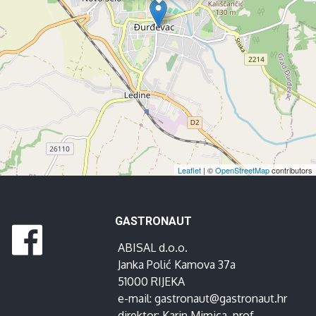
Leaflet
| ©
OpenStreetMap
contributors
GASTRONAUT
ABISAL d.o.o.
Janka Polić Kamova 37a
51000 RIJEKA
e-mail:
gastronaut@gastronaut.hr
direktor:
Karin Mimica
, prof