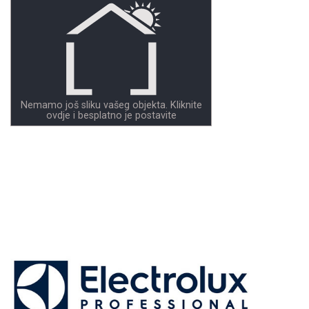
Nemamo još sliku vašeg objekta. Kliknite
ovdje i besplatno je postavite