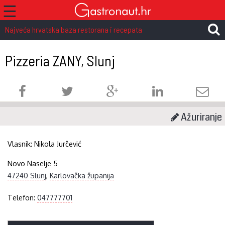
☰
Najveća hrvatska baza restorana i recepata
Pizzeria ZANY, Slunj
Ažuriranje
Vlasnik:
Nikola Jurčević
Novo Naselje 5
47240 Slunj
,
Karlovačka županija
Telefon:
047777701