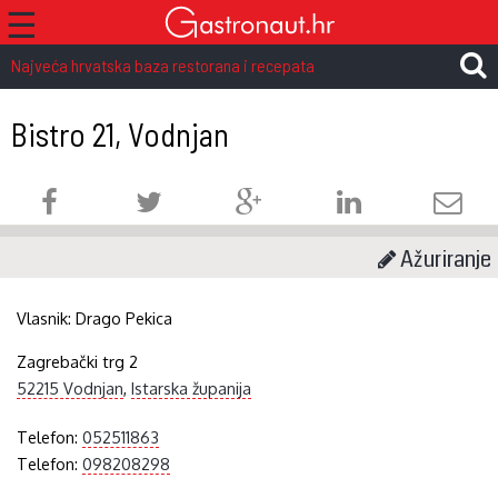
☰
Najveća hrvatska baza restorana i recepata
Bistro 21, Vodnjan
Ažuriranje
Vlasnik:
Drago Pekica
Zagrebački trg 2
52215 Vodnjan
,
Istarska županija
Telefon:
052511863
Telefon:
098208298