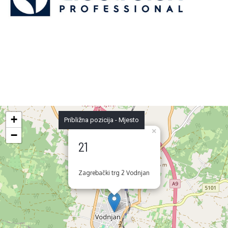
+
Približna pozicija - Mjesto
×
−
21
Zagrebački trg 2 Vodnjan