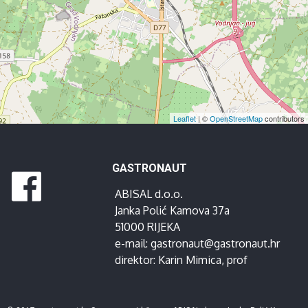
Leaflet
| ©
OpenStreetMap
contributors
GASTRONAUT
ABISAL d.o.o.
Janka Polić Kamova 37a
51000 RIJEKA
e-mail:
gastronaut@gastronaut.hr
direktor:
Karin Mimica
, prof