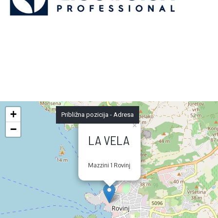
+
Približna pozicija - Adresa
×
−
LA VELA
Mazzini 1 Rovinj