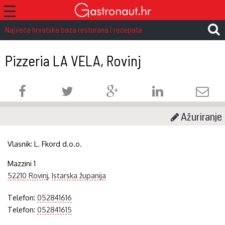
☰
Najveća hrvatska baza restorana i recepata
Pizzeria LA VELA, Rovinj
Ažuriranje
Vlasnik:
L. Fkord d.o.o.
Mazzini 1
52210 Rovinj
,
Istarska županija
Telefon:
052841616
Telefon:
052841615