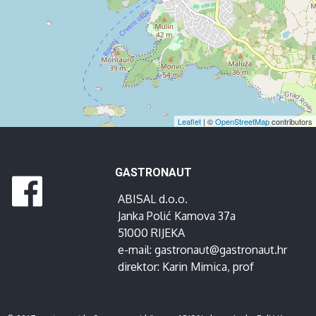
Leaflet
| ©
OpenStreetMap
contributors
GASTRONAUT
ABISAL d.o.o.
Janka Polić Kamova 37a
51000 RIJEKA
e-mail:
gastronaut@gastronaut.hr
direktor:
Karin Mimica
, prof