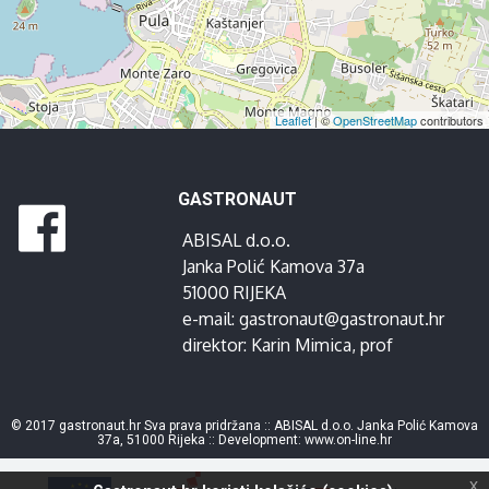
Leaflet
| ©
OpenStreetMap
contributors
GASTRONAUT
ABISAL d.o.o.
Janka Polić Kamova 37a
51000 RIJEKA
e-mail:
gastronaut@gastronaut.hr
direktor:
Karin Mimica
, prof
© 2017 gastronaut.hr Sva prava pridržana :: ABISAL d.o.o. Janka Polić Kamova
37a, 51000 Rijeka :: Development:
www.on-line.hr
x