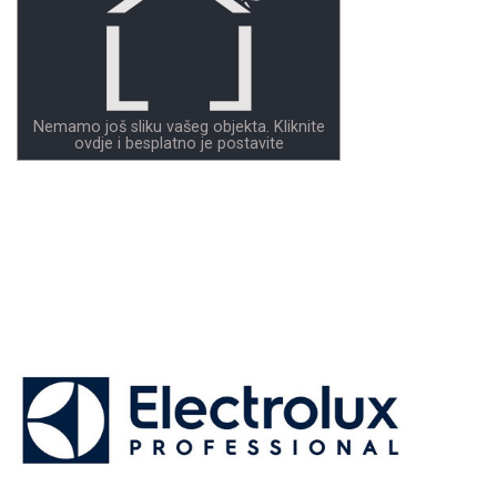
Nemamo još sliku vašeg objekta. Kliknite
ovdje i besplatno je postavite