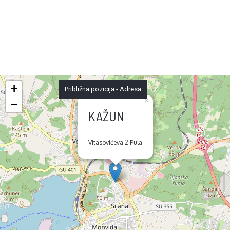
+
Približna pozicija - Adresa
×
−
KAŽUN
Vitasovićeva 2 Pula