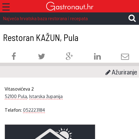
☰
Najveća hrvatska baza restorana i recepata
Restoran KAŽUN, Pula
Ažuriranje
Vitasovićeva 2
52100 Pula
,
Istarska županija
Telefon:
052223184