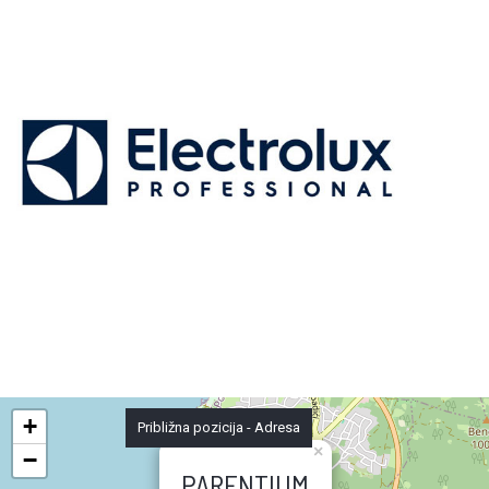
+
Približna pozicija - Adresa
×
−
PARENTIUM