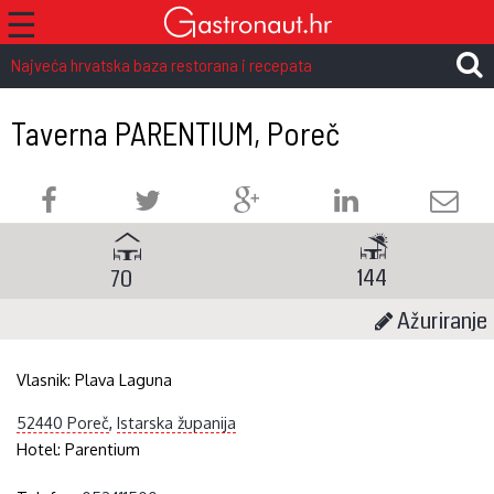
☰
Najveća hrvatska baza restorana i recepata
Taverna PARENTIUM, Poreč
144
70
Ažuriranje
Vlasnik:
Plava Laguna
52440 Poreč
,
Istarska županija
Hotel:
Parentium