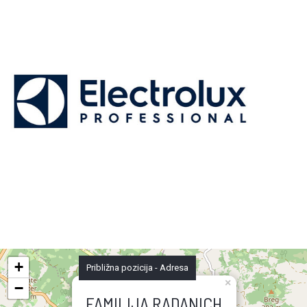
+
Približna pozicija - Adresa
×
−
FAMILIJA RADANICH