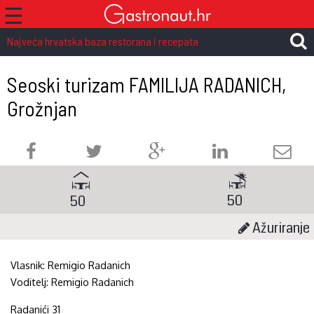
☰
Najveća hrvatska baza restorana i recepata
Seoski turizam FAMILIJA RADANICH,
Grožnjan
50
50
Ažuriranje
Vlasnik:
Remigio Radanich
Voditelj:
Remigio Radanich
Radanići 31