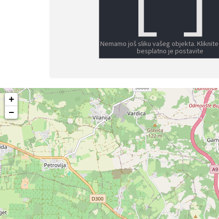
Nemamo još sliku vašeg objekta. Kliknite
besplatno je postavite
+
−