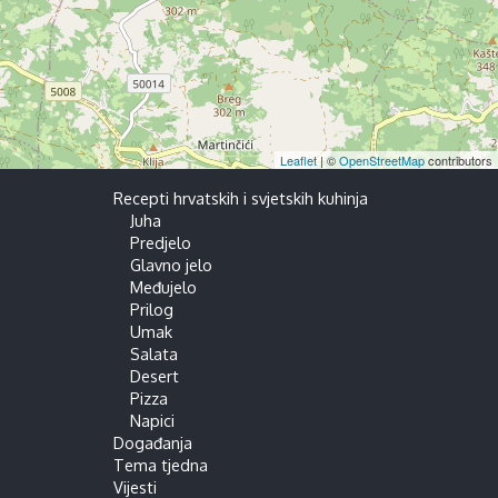
Leaflet
| ©
OpenStreetMap
contributors
Recepti hrvatskih i svjetskih kuhinja
Juha
Predjelo
Glavno jelo
Međujelo
Prilog
Umak
Salata
Desert
Pizza
Napici
Događanja
Tema tjedna
Vijesti