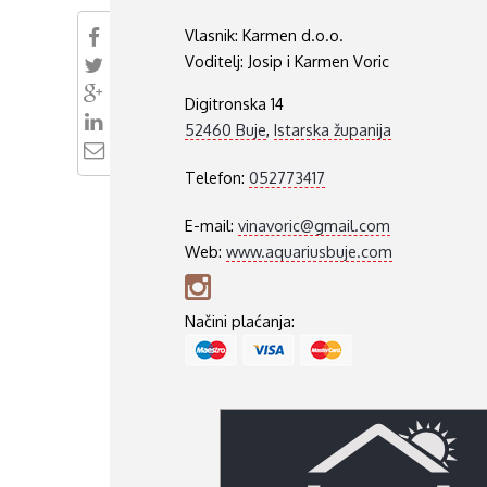
VUKOVARSKO-SRIJEMSKA ŽUPANIJA
Vlasnik:
Karmen d.o.o.
Voditelj:
Josip i Karmen Voric
ISTARSKA ŽUPANIJA
Digitronska 14
52460 Buje
,
Istarska županija
Telefon:
052773417
E-mail:
vinavoric@gmail.com
Web:
www.aquariusbuje.com
Načini plaćanja: