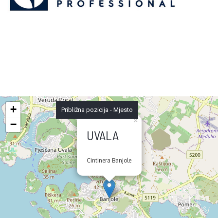
+
Približna pozicija - Mjesto
×
−
UVALA
Cintinera Banjole