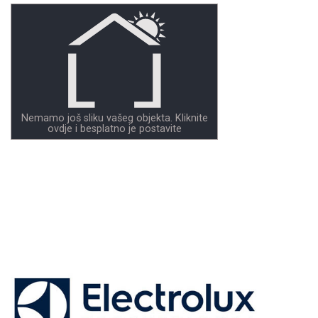
Nemamo još sliku vašeg objekta. Kliknite
ovdje i besplatno je postavite