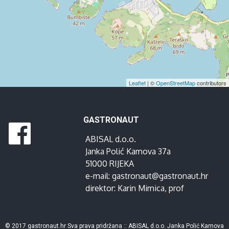
Leaflet
| ©
OpenStreetMap
contributors
GASTRONAUT
ABISAL d.o.o.
Janka Polić Kamova 37a
51000 RIJEKA
e-mail:
gastronaut@gastronaut.hr
direktor:
Karin Mimica
, prof
© 2017 gastronaut.hr Sva prava pridržana :: ABISAL d.o.o. Janka Polić Kamova