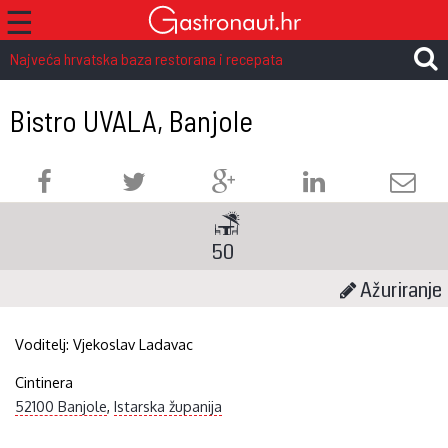
☰
Najveća hrvatska baza restorana i recepata
Bistro UVALA, Banjole
50
Ažuriranje
Voditelj:
Vjekoslav Ladavac
Cintinera
52100 Banjole
,
Istarska županija