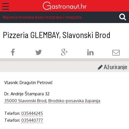
☰
Najveća hrvatska baza restorana i recepata
Pizzeria GLEMBAY, Slavonski Brod
Ažuriranje
Vlasnik:
Dragutin Petrović
Dr. Andrije Štampara 32
35000 Slavonski Brod
,
Brodsko-posavska županija
Telefon:
035444245
Telefon:
035440777