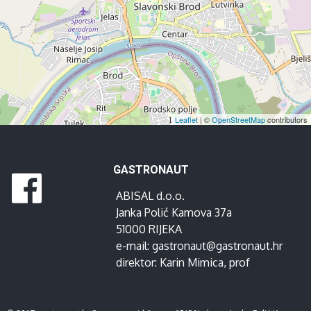
Leaflet
| ©
OpenStreetMap
contributors
GASTRONAUT
ABISAL d.o.o.
Janka Polić Kamova 37a
51000 RIJEKA
e-mail:
gastronaut@gastronaut.hr
direktor:
Karin Mimica
, prof