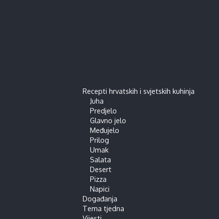
Recepti hrvatskih i svjetskih kuhinja
Juha
Predjelo
Glavno jelo
Međujelo
Prilog
Umak
Salata
Desert
Pizza
Napici
Događanja
Tema tjedna
Vijesti