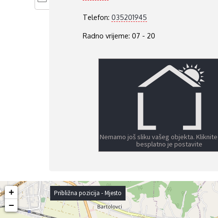
Telefon:
035201945
Radno vrijeme: 07 - 20
Nemamo još sliku vašeg objekta. Kliknite
besplatno je postavite
+
Približna pozicija - Mjesto
−