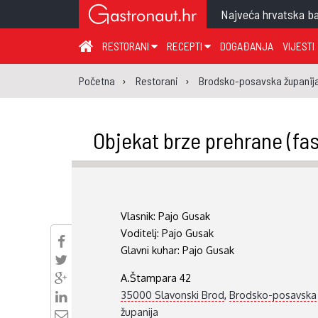
Najveća hrvatska ba
RESTORANI
RECEPTI
DOGAĐANJA
VIJESTI
ZAGREB I ZAGREBAČKA ŽUPANIJA
JUHA
PR
Početna
Restorani
Brodsko-posavska županij
MEĐIMURSKA ŽUPANIJA
GLAVNO JELO
ME
KARLOVAČKA ŽUPANIJA
PRILOG
UM
Objekat brze prehrane (fa
KOPRIVNIČKO-KRIŽEVAČKA ŽUPANIJA
SALATA
DE
PRIMORSKO-GORANSKA ŽUPANIJA
PIZZA
NA
VIROVITIČKO-PODRAVSKA ŽUPANIJA
Vlasnik:
Pajo Gusak
BRODSKO-POSAVSKA ŽUPANIJA
Voditelj:
Pajo Gusak
OSJEČKO-BARANJSKA ŽUPANIJA
Glavni kuhar:
Pajo Gusak
VUKOVARSKO-SRIJEMSKA ŽUPANIJA
A.Štampara 42
ISTARSKA ŽUPANIJA
35000 Slavonski Brod
,
Brodsko-posavska
županija