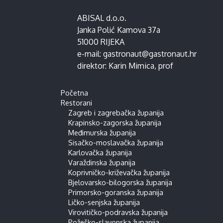
ABISAL d.o.o.
Janka Polić Kamova 37a
51000 RIJEKA
e-mail:
gastronaut@gastronaut.hr
direktor:
Karin Mimica
, prof
Početna
Restorani
Zagreb i zagrebačka županija
Krapinsko-zagorska županija
Međimurska županija
Sisačko-moslavačka županija
Karlovačka županija
Varaždinska županija
Koprivničko-križevačka županija
Bjelovarsko-bilogorska županija
Primorsko-goranska županija
Ličko-senjska županija
Virovitičko-podravska županija
Požeško-slavonska županija