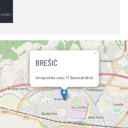
 ovdje i
×
BREŠIĆ
Vinogradska cesta 77 Slavonski Brod