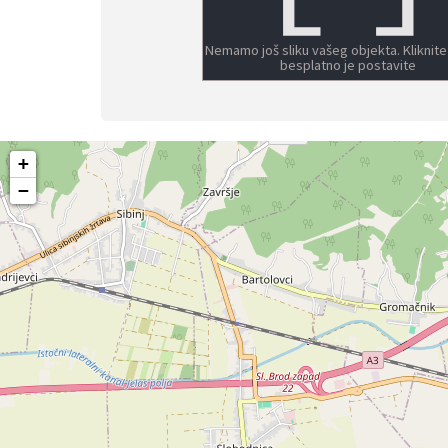
Nemamo još sliku vašeg objekta. Kliknite
besplatno je postavite
+
−