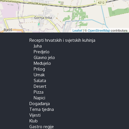
Leaflet
| ©
OpenStreetMap
contributors
Recepti hrvatskih i svjetskih kuhinja
Juha
Predjelo
Glavno jelo
Međujelo
Prilog
Umak
Salata
Desert
Pizza
Napici
Događanja
Tema tjedna
Vijesti
Klub
Gastro regije