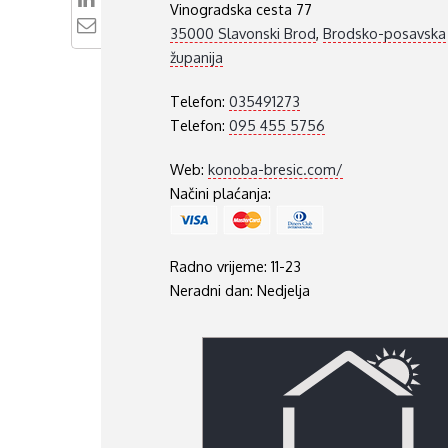
Vinogradska cesta 77
35000 Slavonski Brod
,
Brodsko-posavska
županija
Telefon:
035491273
Telefon:
095 455 5756
Web:
konoba-bresic.com/
Načini plaćanja:
Radno vrijeme: 11-23
Neradni dan: Nedjelja