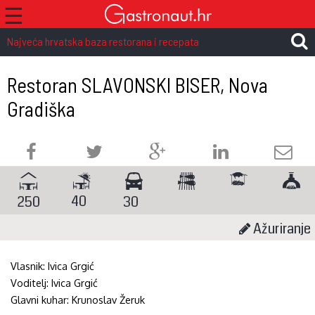
☰
Najveća hrvatska baza restorana i recepata
Restoran SLAVONSKI BISER, Nova
Gradiška
40
250
30
Ažuriranje
Vlasnik:
Ivica Grgić
Voditelj:
Ivica Grgić
Glavni kuhar:
Krunoslav Žeruk