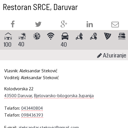
Restoran SRCE, Daruvar
40
100
40
Ažuriranje
Vlasnik:
Aleksandar Steković
Voditelj:
Aleksandar Steković
Kolodvorska 22
43500 Daruvar
,
Bjelovarsko-bilogorska županija
Telefon:
043440804
Telefon:
098436393
E-mail:
aleksandar.stekovic@gmail.com