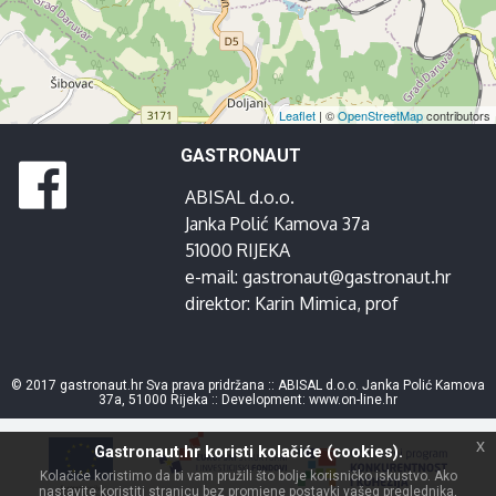
Leaflet
| ©
OpenStreetMap
contributors
GASTRONAUT
ABISAL d.o.o.
Janka Polić Kamova 37a
51000 RIJEKA
e-mail:
gastronaut@gastronaut.hr
direktor:
Karin Mimica
, prof
© 2017 gastronaut.hr Sva prava pridržana :: ABISAL d.o.o. Janka Polić Kamova
37a, 51000 Rijeka :: Development:
www.on-line.hr
x
Gastronaut.hr koristi kolačiće (cookies).
Kolačiće koristimo da bi vam pružili što bolje korisničko iskustvo. Ako
nastavite koristiti stranicu bez promjene postavki vašeg preglednika,