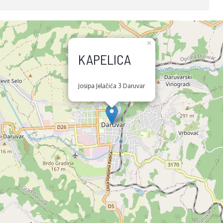
×
KAPELICA
Josipa Jelačića 3 Daruvar