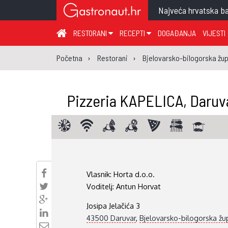
Najveća hrvatska ba
RESTORANI
RECEPTI
DOGAĐANJA
VIJESTI
ZAGREB I ZAGREBAČKA ŽUPANIJA
JUHA
PR
Početna
Restorani
Bjelovarsko-bilogorska žup
MEĐIMURSKA ŽUPANIJA
GLAVNO JELO
ME
KARLOVAČKA ŽUPANIJA
PRILOG
UM
Pizzeria KAPELICA, Daruv
KOPRIVNIČKO-KRIŽEVAČKA ŽUPANIJA
SALATA
DE
PRIMORSKO-GORANSKA ŽUPANIJA
PIZZA
NA
VIROVITIČKO-PODRAVSKA ŽUPANIJA
BRODSKO-POSAVSKA ŽUPANIJA
Vlasnik:
Horta d.o.o.
OSJEČKO-BARANJSKA ŽUPANIJA
Voditelj:
Antun Horvat
VUKOVARSKO-SRIJEMSKA ŽUPANIJA
Josipa Jelačića 3
ISTARSKA ŽUPANIJA
43500 Daruvar
,
Bjelovarsko-bilogorska žu