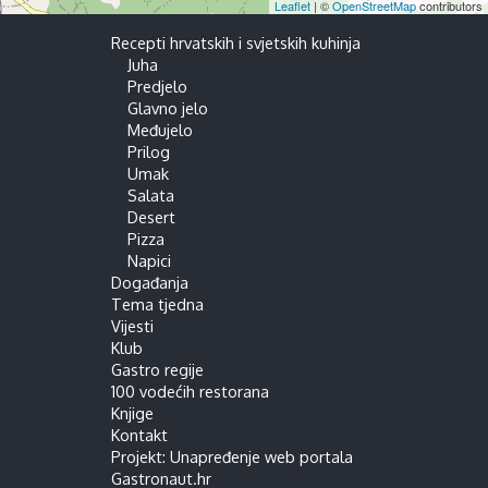
Leaflet
| ©
OpenStreetMap
contributors
Recepti hrvatskih i svjetskih kuhinja
Juha
Predjelo
Glavno jelo
Međujelo
Prilog
Umak
Salata
Desert
Pizza
Napici
Događanja
Tema tjedna
Vijesti
Klub
Gastro regije
100 vodećih restorana
Knjige
Kontakt
Projekt: Unapređenje web portala
Gastronaut.hr