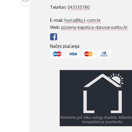
Telefon:
043335780
E-mail:
horta@bj.t-com.hr
Web:
pizzeria-kapelica-daruvar.eatbu.hr
Načini plaćanja:
Nemamo još sliku vašeg objekta. Kliknite
besplatno je postavite