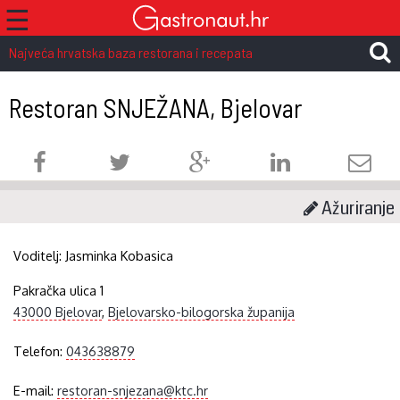
☰
Najveća hrvatska baza restorana i recepata
Restoran SNJEŽANA, Bjelovar
Ažuriranje
Voditelj:
Jasminka Kobasica
Pakračka ulica 1
43000 Bjelovar
,
Bjelovarsko-bilogorska županija
Telefon:
043638879
E-mail:
restoran-snjezana@ktc.hr