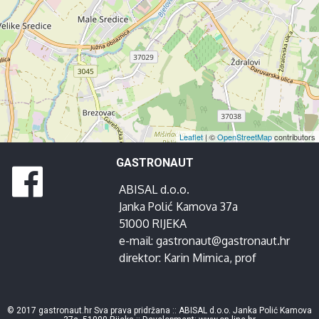
Leaflet
| ©
OpenStreetMap
contributors
GASTRONAUT
ABISAL d.o.o.
Janka Polić Kamova 37a
51000 RIJEKA
e-mail:
gastronaut@gastronaut.hr
direktor:
Karin Mimica
, prof
© 2017 gastronaut.hr Sva prava pridržana :: ABISAL d.o.o. Janka Polić Kamova