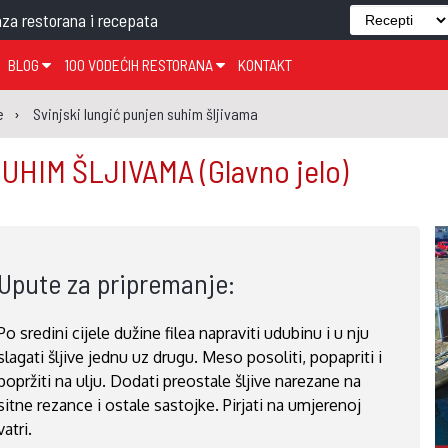
za restorana i recepata
BLOG
100 VODEĆIH RESTORANA
KONTAKT
EDJELO
TEMA TJEDNA
KRAPINSKO-ZAGORSKA ŽUPANIJA
GLASANJE
KNJIGE
ZANIMLJIVOSTI
e
Svinjski lungić punjen suhim šljivama
ĐUJELO
KLUB
SISAČKO-MOSLAVAČKA ŽUPANIJA
GASTRO REGIJE
SUHIM ŠLJIVAMA
(Glavno jelo)
AK
VARAŽDINSKA ŽUPANIJA
SERT
BJELOVARSKO-BILOGORSKA ŽUPANIJA
PICI
LIČKO-SENJSKA ŽUPANIJA
Upute za pripremanje:
POŽEŠKO-SLAVONSKA ŽUPANIJA
ZADARSKA ŽUPANIJA
Po sredini cijele dužine filea napraviti udubinu i u nju
ŠIBENSKO-KNINSKA ŽUPANIJA
slagati šljive jednu uz drugu. Meso posoliti, popapriti i
SPLITSKO-DALMATINSKA ŽUPANIJA
popržiti na ulju. Dodati preostale šljive narezane na
sitne rezance i ostale sastojke. Pirjati na umjerenoj
DUBROVAČKO-NERETVANSKA ŽUPANIJA
vatri.