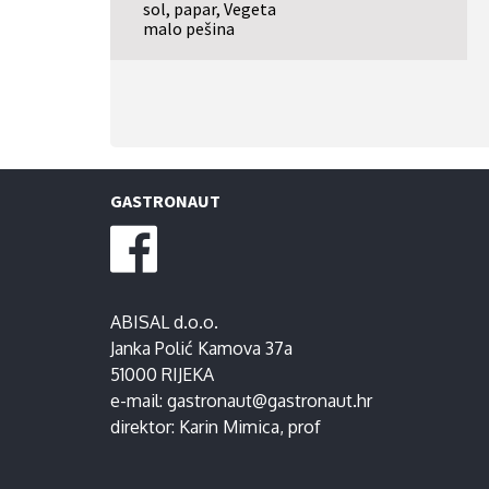
sol, papar, Vegeta
malo pešina
GASTRONAUT
ABISAL d.o.o.
Janka Polić Kamova 37a
51000 RIJEKA
e-mail:
gastronaut@gastronaut.hr
direktor:
Karin Mimica
, prof