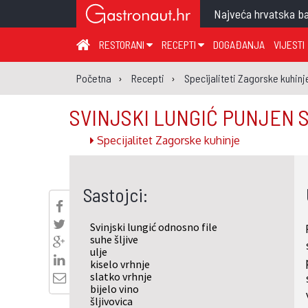
Najveća hrvatska ba
RESTORANI
RECEPTI
DOGAĐANJA
VIJESTI
ZAGREB I ZAGREBAČKA ŽUPANIJA
JUHA
PR
Početna
Recepti
Specijaliteti Zagorske kuhinj
MEĐIMURSKA ŽUPANIJA
GLAVNO JELO
ME
SVINJSKI LUNGIĆ PUNJEN 
KARLOVAČKA ŽUPANIJA
PRILOG
UM
Specijalitet Zagorske kuhinje
KOPRIVNIČKO-KRIŽEVAČKA ŽUPANIJA
SALATA
DE
PRIMORSKO-GORANSKA ŽUPANIJA
PIZZA
NA
Sastojci:
VIROVITIČKO-PODRAVSKA ŽUPANIJA
BRODSKO-POSAVSKA ŽUPANIJA
Svinjski lungić odnosno file
OSJEČKO-BARANJSKA ŽUPANIJA
suhe šljive
ulje
VUKOVARSKO-SRIJEMSKA ŽUPANIJA
kiselo vrhnje
slatko vrhnje
ISTARSKA ŽUPANIJA
bijelo vino
šljivovica