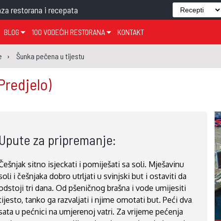
za restorana i recepata
BLOG
100 VODEĆIH RESTORANA
KONTAKT
EDJELO
TEMA TJEDNA
KRAPINSKO-ZAGORSKA ŽUPANIJA
GLASANJE
KNJIGE
ZANIMLJIVOSTI
e
Šunka pečena u tijestu
ĐUJELO
KLUB
SISAČKO-MOSLAVAČKA ŽUPANIJA
GASTRO REGIJE
Predjelo)
AK
VARAŽDINSKA ŽUPANIJA
SERT
BJELOVARSKO-BILOGORSKA ŽUPANIJA
PICI
LIČKO-SENJSKA ŽUPANIJA
Upute za pripremanje:
POŽEŠKO-SLAVONSKA ŽUPANIJA
ZADARSKA ŽUPANIJA
Češnjak sitno isjeckati i pomiješati sa soli. Mješavinu
ŠIBENSKO-KNINSKA ŽUPANIJA
soli i češnjaka dobro utrljati u svinjski but i ostaviti da
SPLITSKO-DALMATINSKA ŽUPANIJA
odstoji tri dana. Od pšeničnog brašna i vode umijesiti
tijesto, tanko ga razvaljati i njime omotati but. Peći dva
DUBROVAČKO-NERETVANSKA ŽUPANIJA
sata u pećnici na umjerenoj vatri. Za vrijeme pećenja