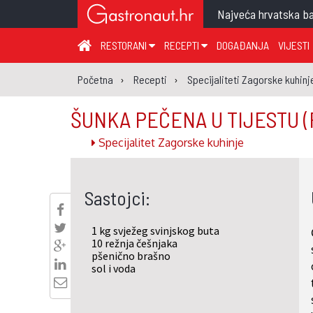
Najveća hrvatska ba
RESTORANI
RECEPTI
DOGAĐANJA
VIJESTI
ZAGREB I ZAGREBAČKA ŽUPANIJA
JUHA
PR
Početna
Recepti
Specijaliteti Zagorske kuhinj
MEĐIMURSKA ŽUPANIJA
GLAVNO JELO
ME
ŠUNKA PEČENA U TIJESTU
(
KARLOVAČKA ŽUPANIJA
PRILOG
UM
Specijalitet Zagorske kuhinje
KOPRIVNIČKO-KRIŽEVAČKA ŽUPANIJA
SALATA
DE
PRIMORSKO-GORANSKA ŽUPANIJA
PIZZA
NA
Sastojci:
VIROVITIČKO-PODRAVSKA ŽUPANIJA
BRODSKO-POSAVSKA ŽUPANIJA
1 kg svježeg svinjskog buta
OSJEČKO-BARANJSKA ŽUPANIJA
10 režnja češnjaka
pšenično brašno
VUKOVARSKO-SRIJEMSKA ŽUPANIJA
sol i voda
ISTARSKA ŽUPANIJA