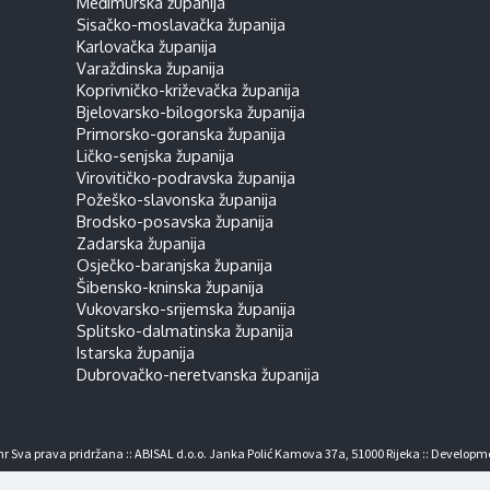
Međimurska županija
Sisačko-moslavačka županija
Karlovačka županija
Varaždinska županija
Koprivničko-križevačka županija
Bjelovarsko-bilogorska županija
Primorsko-goranska županija
Ličko-senjska županija
Virovitičko-podravska županija
Požeško-slavonska županija
Brodsko-posavska županija
Zadarska županija
Osječko-baranjska županija
Šibensko-kninska županija
Vukovarsko-srijemska županija
Splitsko-dalmatinska županija
Istarska županija
Dubrovačko-neretvanska županija
r Sva prava pridržana :: ABISAL d.o.o. Janka Polić Kamova 37a, 51000 Rijeka :: Developm