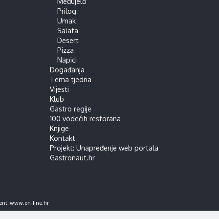
Međujelo
Prilog
Umak
Salata
Desert
Pizza
Napici
Događanja
Tema tjedna
Vijesti
Klub
Gastro regije
100 vodećih restorana
Knjige
Kontakt
Projekt: Unapređenje web portala
Gastronaut.hr
ent:
www.on-line.hr