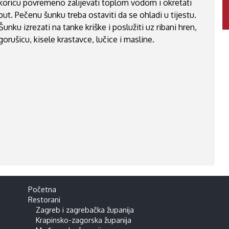
koricu povremeno zalijevati toplom vodom i okretati
but. Pečenu šunku treba ostaviti da se ohladi u tijestu.
Šunku izrezati na tanke kriške i poslužiti uz ribani hren,
gorušicu, kisele krastavce, lučice i masline.
Početna
Restorani
Zagreb i zagrebačka županija
Krapinsko-zagorska županija