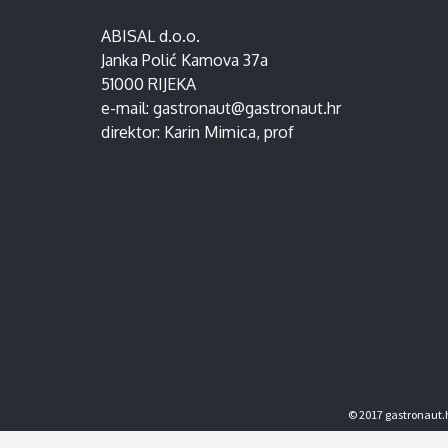
ABISAL d.o.o.
Janka Polić Kamova 37a
51000 RIJEKA
e-mail:
gastronaut@gastronaut.hr
direktor:
Karin Mimica
, prof
© 2017 gastronaut.h