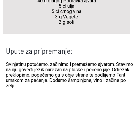
40 g blagog Podravka ajvara
5 cl ulja
5 cl crnog vina
3 g Vegete
2 g soli
Upute za pripremanje:
Svinjetinu potučemo, začinimo i premažemo ajvarom. Stavimo
na nju goveđi jezik narezan na ploške i pečeno jaje. Odrezak
preklopimo, popečemo ga s obje strane te podlijemo Fant
umakom za pečenje. Dodamo šampinjone, vino i začine po
želji.