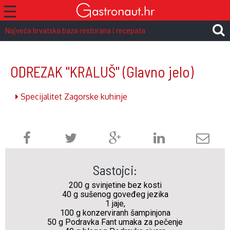
☰
Najveća hrvatska baza restorana i recepata
ODREZAK "KRALUŠ"
(Glavno jelo)
Specijalitet Zagorske kuhinje
Sastojci:
200 g svinjetine bez kosti
40 g sušenog goveđeg jezika
1 jaje,
100 g konzerviranh šampinjona
50 g Podravka Fant umaka za pečenje