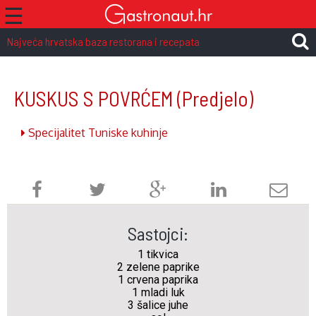
☰
Najveća hrvatska baza restorana i recepata
KUSKUS S POVRĆEM
(Predjelo)
Specijalitet Tuniske kuhinje
Sastojci:
1 tikvica
2 zelene paprike
1 crvena paprika
1 mladi luk
3 šalice juhe