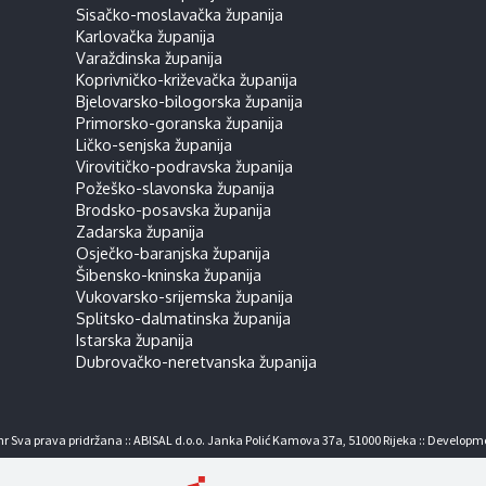
Sisačko-moslavačka županija
Karlovačka županija
Varaždinska županija
Koprivničko-križevačka županija
Bjelovarsko-bilogorska županija
Primorsko-goranska županija
Ličko-senjska županija
Virovitičko-podravska županija
Požeško-slavonska županija
Brodsko-posavska županija
Zadarska županija
Osječko-baranjska županija
Šibensko-kninska županija
Vukovarsko-srijemska županija
Splitsko-dalmatinska županija
Istarska županija
Dubrovačko-neretvanska županija
r Sva prava pridržana :: ABISAL d.o.o. Janka Polić Kamova 37a, 51000 Rijeka :: Developm