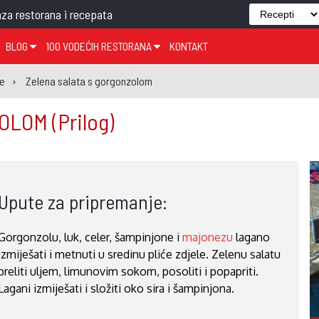
za restorana i recepata
BLOG
100 VODEĆIH RESTORANA
KONTAKT
EDJELO
TEMA TJEDNA
KRAPINSKO-ZAGORSKA ŽUPANIJA
GLASANJE
KNJIGE
ZANIMLJIVOSTI
je
Zelena salata s gorgonzolom
ĐUJELO
KLUB
SISAČKO-MOSLAVAČKA ŽUPANIJA
GASTRO REGIJE
ZOLOM
(Prilog)
AK
VARAŽDINSKA ŽUPANIJA
SERT
BJELOVARSKO-BILOGORSKA ŽUPANIJA
PICI
LIČKO-SENJSKA ŽUPANIJA
Upute za pripremanje:
POŽEŠKO-SLAVONSKA ŽUPANIJA
ZADARSKA ŽUPANIJA
Gorgonzolu, luk, celer, šampinjone i
majonezu
lagano
ŠIBENSKO-KNINSKA ŽUPANIJA
izmiješati i metnuti u sredinu pliće zdjele. Zelenu salatu
SPLITSKO-DALMATINSKA ŽUPANIJA
preliti uljem, limunovim sokom, posoliti i popapriti.
Lagani izmiješati i složiti oko sira i šampinjona.
DUBROVAČKO-NERETVANSKA ŽUPANIJA