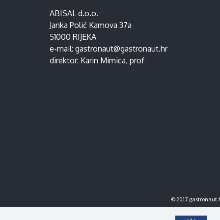
ABISAL d.o.o.
Janka Polić Kamova 37a
51000 RIJEKA
e-mail:
gastronaut@gastronaut.hr
direktor:
Karin Mimica
, prof
© 2017 gastronaut.h