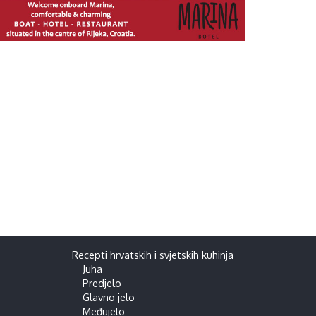
Recepti hrvatskih i svjetskih kuhinja
Juha
Predjelo
Glavno jelo
Međujelo