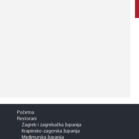
Početna
Restorani
Zagreb i zagrebačka županija
Krapinsko-zagorska županija
Međimurska županija