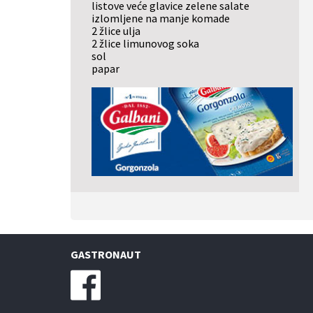
listove veće glavice zelene salate
izlomljene na manje komade
2 žlice ulja
2 žlice limunovog soka
sol
papar
GASTRONAUT