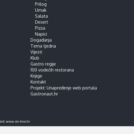
Prilog
Umak
Salata
Desert
Pizza
Napici
Događanja
Tema tjedna
Vijesti
Klub
Gastro regije
100 vodećih restorana
Knjige
Kontakt
Projekt: Unapređenje web portala
Gastronaut.hr
ent:
www.on-line.hr