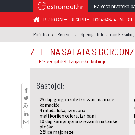
Najveća hrvatska ba
RESTORANI
RECEPTI
DOGAĐANJA
VIJESTI
ZAGREB I ZAGREBAČKA ŽUPANIJA
JUHA
PR
Početna
Recepti
Specijaliteti Talijanske kuhin
MEĐIMURSKA ŽUPANIJA
GLAVNO JELO
ME
ZELENA SALATA S GORGON
KARLOVAČKA ŽUPANIJA
PRILOG
UM
Specijalitet Talijanske kuhinje
KOPRIVNIČKO-KRIŽEVAČKA ŽUPANIJA
SALATA
DE
PRIMORSKO-GORANSKA ŽUPANIJA
PIZZA
NA
Sastojci:
VIROVITIČKO-PODRAVSKA ŽUPANIJA
BRODSKO-POSAVSKA ŽUPANIJA
25 dag gorgonzole izrezane na male
OSJEČKO-BARANJSKA ŽUPANIJA
komadiće
4 mlada luka, izrezana
VUKOVARSKO-SRIJEMSKA ŽUPANIJA
mali korijen celera, izribani
10 dag šampinjona izrezanih na tanke
ISTARSKA ŽUPANIJA
ploške
2 žlice
majoneze