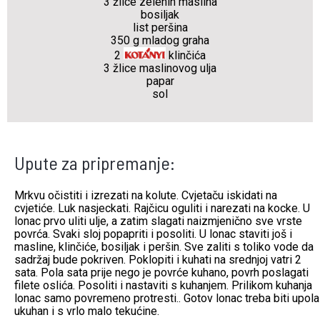
3 žlice zelenih maslina
bosiljak
list peršina
350 g mladog graha
2
klinčića
3 žlice maslinovog ulja
papar
sol
Upute za pripremanje:
Mrkvu očistiti i izrezati na kolute. Cvjetaču iskidati na
cvjetiće. Luk nasjeckati. Rajčicu oguliti i narezati na kocke. U
lonac prvo uliti ulje, a zatim slagati naizmjenično sve vrste
povrća. Svaki sloj popapriti i posoliti. U lonac staviti još i
masline, klinčiće, bosiljak i peršin. Sve zaliti s toliko vode da
sadržaj bude pokriven. Poklopiti i kuhati na srednjoj vatri 2
sata. Pola sata prije nego je povrće kuhano, povrh poslagati
filete oslića. Posoliti i nastaviti s kuhanjem. Prilikom kuhanja
lonac samo povremeno protresti.. Gotov lonac treba biti upola
ukuhan i s vrlo malo tekućine.