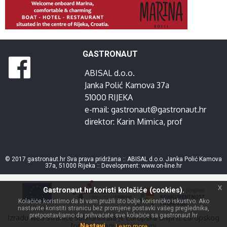
GASTRONAUT
ABISAL d.o.o.
Janka Polić Kamova 37a
51000 RIJEKA
e-mail:
gastronaut@gastronaut.hr
direktor:
Karin Mimica
, prof
© 2017 gastronaut.hr Sva prava pridržana :: ABISAL d.o.o. Janka Polić Kamova
37a, 51000 Rijeka :: Development:
www.on-line.hr
x
Gastronaut.hr koristi kolačiće (cookies).
Kolačiće koristimo da bi vam pružili što bolje korisničko iskustvo. Ako
nastavite koristiti stranicu bez promjene postavki vašeg preglednika,
pretpostavljamo da prihvaćate sve kolačiće sa gastronaut.hr
Izradu web stranice sufinancirala je Europska unija iz Europskog
fonda za regionalni razvoj
Nastavi
Learn more