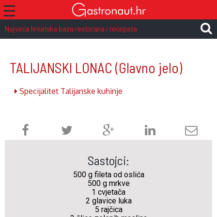
☰
Najveća hrvatska baza restorana i recepata
TALIJANSKI LONAC
(Glavno jelo)
Specijalitet Talijanske kuhinje
Sastojci:
500 g fileta od oslića
500 g mrkve
1 cvjetača
2 glavice luka
5 rajčica