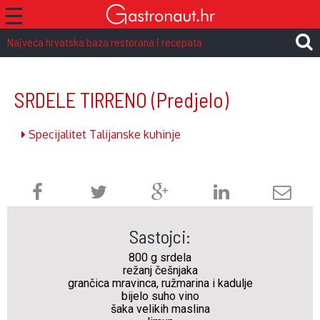
☰
Najveća hrvatska baza restorana i recepata
SRDELE TIRRENO
(Predjelo)
Specijalitet Talijanske kuhinje
Sastojci:
800 g srdela
režanj češnjaka
grančica mravinca, ružmarina i kadulje
bijelo suho vino
šaka velikih maslina