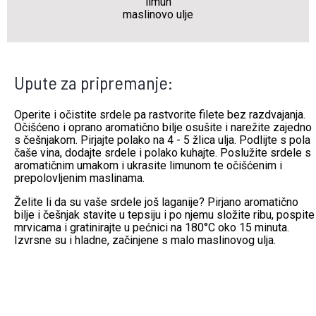
limun
maslinovo ulje
Upute za pripremanje:
Operite i očistite srdele pa rastvorite filete bez razdvajanja.
Očišćeno i oprano aromatično bilje osušite i narežite zajedno
s češnjakom. Pirjajte polako na 4 - 5 žlica ulja. Podlijte s pola
čaše vina, dodajte srdele i polako kuhajte. Poslužite srdele s
aromatičnim umakom i ukrasite limunom te očišćenim i
prepolovljenim maslinama.
Želite li da su vaše srdele još laganije? Pirjano aromatično
bilje i češnjak stavite u tepsiju i po njemu složite ribu, pospite
mrvicama i gratinirajte u pećnici na 180°C oko 15 minuta.
Izvrsne su i hladne, začinjene s malo maslinovog ulja.