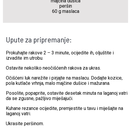
majčina dušica
peršin
60 g maslaca
Upute za pripremanje:
Prokuhajte rakove 2 – 3 minute, ocijedite ih, oljuštite i
izvadite im utrobu.
Ostavite nekoliko neočišćenih rakova za ukras.
Očišćeni luk narežite i pirjajte na maslacu. Dodajte kozice,
pola kutlače vrhnja, malo majčine dušice i mažurana.
Posolite, popaprite, ostavite desetak minuta na laganoj vatri
da se zgusne, pažljivo miješajući.
Kuhane rezance ocijedite, premjestite u tavu i miješajte na
laganoj vatri.
Ukrasite peršinom.