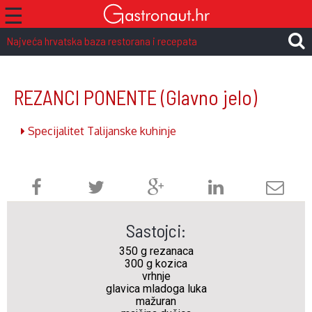
☰
Najveća hrvatska baza restorana i recepata
REZANCI PONENTE
(Glavno jelo)
Specijalitet Talijanske kuhinje
Sastojci:
350 g rezanaca
300 g kozica
vrhnje
glavica mladoga luka
mažuran