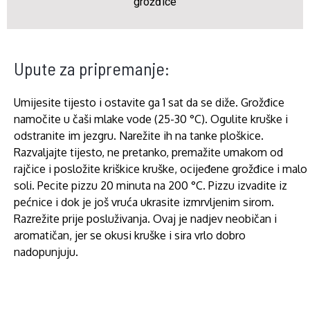
grožđice
Upute za pripremanje:
Umijesite tijesto i ostavite ga 1 sat da se diže. Grožđice
namočite u čaši mlake vode (25-30 °C). Ogulite kruške i
odstranite im jezgru. Narežite ih na tanke ploškice.
Razvaljajte tijesto, ne pretanko, premažite umakom od
rajčice i posložite kriškice kruške, ocijeđene grožđice i malo
soli. Pecite pizzu 20 minuta na 200 °C. Pizzu izvadite iz
pećnice i dok je još vruća ukrasite izmrvljenim sirom.
Razrežite prije posluživanja. Ovaj je nadjev neobičan i
aromatičan, jer se okusi kruške i sira vrlo dobro
nadopunjuju.