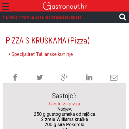
☰
Najveća hrvatska baza restorana i recepata
PIZZA S KRUŠKAMA
(Pizza)
Specijalitet Talijanske kuhinje
Sastojci:
tijesto za pizzu
Nadjev:
250 g gustog umaka od rajčica
2 zrele Williams kruške
200 g sira Pekorelo