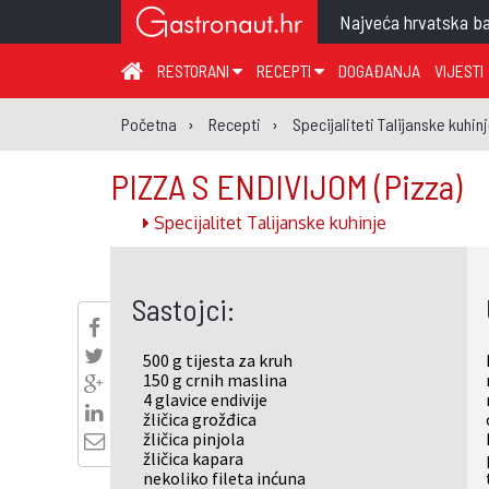
Najveća hrvatska ba
RESTORANI
RECEPTI
DOGAĐANJA
VIJESTI
ZAGREB I ZAGREBAČKA ŽUPANIJA
JUHA
PR
Početna
Recepti
Specijaliteti Talijanske kuhin
MEĐIMURSKA ŽUPANIJA
GLAVNO JELO
ME
PIZZA S ENDIVIJOM
(Pizza)
KARLOVAČKA ŽUPANIJA
PRILOG
UM
Specijalitet Talijanske kuhinje
KOPRIVNIČKO-KRIŽEVAČKA ŽUPANIJA
SALATA
DE
PRIMORSKO-GORANSKA ŽUPANIJA
PIZZA
NA
Sastojci:
VIROVITIČKO-PODRAVSKA ŽUPANIJA
BRODSKO-POSAVSKA ŽUPANIJA
500 g tijesta za kruh
OSJEČKO-BARANJSKA ŽUPANIJA
150 g crnih maslina
4 glavice endivije
VUKOVARSKO-SRIJEMSKA ŽUPANIJA
žličica grožđica
žličica pinjola
ISTARSKA ŽUPANIJA
žličica kapara
nekoliko fileta inćuna