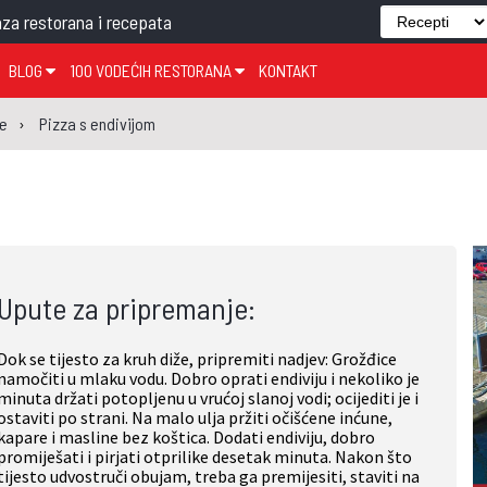
za restorana i recepata
BLOG
100 VODEĆIH RESTORANA
KONTAKT
EDJELO
TEMA TJEDNA
KRAPINSKO-ZAGORSKA ŽUPANIJA
GLASANJE
KNJIGE
ZANIMLJIVOSTI
je
Pizza s endivijom
ĐUJELO
KLUB
SISAČKO-MOSLAVAČKA ŽUPANIJA
GASTRO REGIJE
AK
VARAŽDINSKA ŽUPANIJA
SERT
BJELOVARSKO-BILOGORSKA ŽUPANIJA
PICI
LIČKO-SENJSKA ŽUPANIJA
Upute za pripremanje:
POŽEŠKO-SLAVONSKA ŽUPANIJA
ZADARSKA ŽUPANIJA
Dok se tijesto za kruh diže, pripremiti nadjev: Grožđice
ŠIBENSKO-KNINSKA ŽUPANIJA
namočiti u mlaku vodu. Dobro oprati endiviju i nekoliko je
minuta držati potopljenu u vrućoj slanoj vodi; ocijediti je i
SPLITSKO-DALMATINSKA ŽUPANIJA
ostaviti po strani. Na malo ulja pržiti očišćene inćune,
kapare i masline bez koštica. Dodati endiviju, dobro
DUBROVAČKO-NERETVANSKA ŽUPANIJA
promiješati i pirjati otprilike desetak minuta. Nakon što
tijesto udvostruči obujam, treba ga premijesiti, staviti na