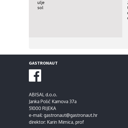
ulje
sol
GASTRONAUT
ABISAL d.o.o.
Janka Polić Kamova 37a
51000 RIJEKA
e-mail:
gastronaut@gastronaut.hr
direktor:
Karin Mimica
, prof