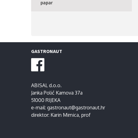
papar
GASTRONAUT
ABISAL d.o.o.
Janka Polić Kamova 37a
51000 RIJEKA
e-mail:
gastronaut@gastronaut.hr
direktor:
Karin Mimica
, prof