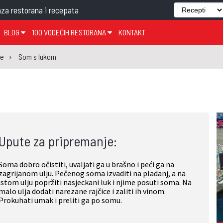
za restorana i recepata
BLOG
100 VODEĆIH RESTORANA
KONTAKT
EDJELO
TEMA TJEDNA
KRAPINSKO-ZAGORSKA ŽUPANIJA
GLASANJE
KNJIGE
ZANIMLJIVOSTI
je
Som s lukom
ĐUJELO
KLUB
SISAČKO-MOSLAVAČKA ŽUPANIJA
GASTRO REGIJE
AK
VARAŽDINSKA ŽUPANIJA
SERT
BJELOVARSKO-BILOGORSKA ŽUPANIJA
PICI
LIČKO-SENJSKA ŽUPANIJA
Upute za pripremanje:
POŽEŠKO-SLAVONSKA ŽUPANIJA
ZADARSKA ŽUPANIJA
Soma dobro očistiti, uvaljati ga u brašno i peći ga na
ŠIBENSKO-KNINSKA ŽUPANIJA
zagrijanom ulju. Pečenog soma izvaditi na pladanj, a na
istom ulju popržiti nasjeckani luk i njime posuti soma. Na
SPLITSKO-DALMATINSKA ŽUPANIJA
malo ulja dodati narezane rajčice i zaliti ih vinom.
Prokuhati umak i preliti ga po somu.
DUBROVAČKO-NERETVANSKA ŽUPANIJA