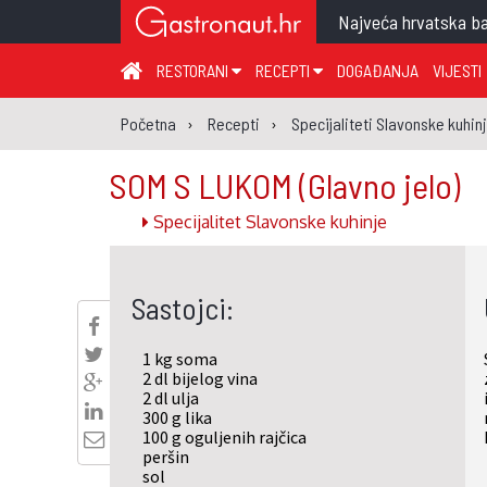
Najveća hrvatska ba
RESTORANI
RECEPTI
DOGAĐANJA
VIJESTI
ZAGREB I ZAGREBAČKA ŽUPANIJA
JUHA
PR
Početna
Recepti
Specijaliteti Slavonske kuhin
MEĐIMURSKA ŽUPANIJA
GLAVNO JELO
ME
SOM S LUKOM
(Glavno jelo)
KARLOVAČKA ŽUPANIJA
PRILOG
UM
Specijalitet Slavonske kuhinje
KOPRIVNIČKO-KRIŽEVAČKA ŽUPANIJA
SALATA
DE
PRIMORSKO-GORANSKA ŽUPANIJA
PIZZA
NA
Sastojci:
VIROVITIČKO-PODRAVSKA ŽUPANIJA
BRODSKO-POSAVSKA ŽUPANIJA
1 kg soma
OSJEČKO-BARANJSKA ŽUPANIJA
2 dl bijelog vina
2 dl ulja
VUKOVARSKO-SRIJEMSKA ŽUPANIJA
300 g lika
100 g oguljenih rajčica
ISTARSKA ŽUPANIJA
peršin
sol