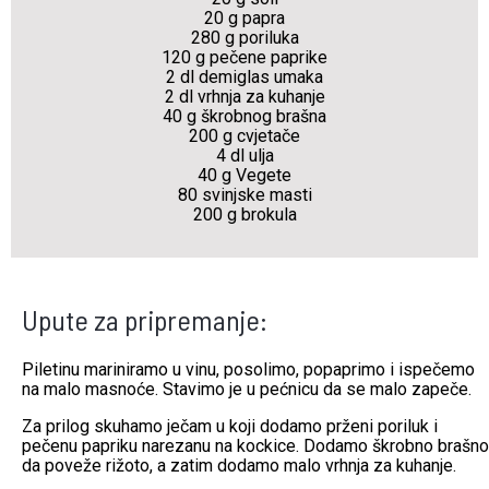
20 g papra
280 g poriluka
120 g pečene paprike
2 dl demiglas umaka
2 dl vrhnja za kuhanje
40 g škrobnog brašna
200 g cvjetače
4 dl ulja
40 g Vegete
80 svinjske masti
200 g brokula
Upute za pripremanje:
Piletinu mariniramo u vinu, posolimo, popaprimo i ispečemo
na malo masnoće. Stavimo je u pećnicu da se malo zapeče.
Za prilog skuhamo ječam u koji dodamo prženi poriluk i
pečenu papriku narezanu na kockice. Dodamo škrobno brašno
da poveže rižoto, a zatim dodamo malo vrhnja za kuhanje.