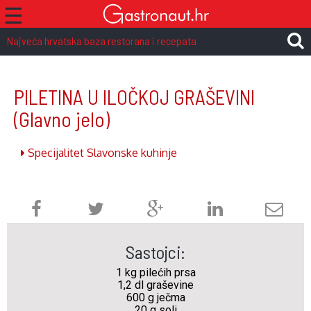
☰
Najveća hrvatska baza restorana i recepata
PILETINA U ILOČKOJ GRAŠEVINI
(Glavno jelo)
Specijalitet Slavonske kuhinje
Sastojci:
1 kg pilećih prsa
1,2 dl graševine
600 g ječma
20 g soli